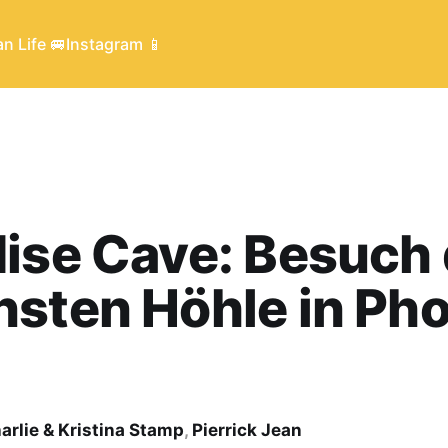
n Life 🚐
Instagram 📱
ise Cave: Besuch 
sten Höhle in Ph
arlie & Kristina Stamp
,
Pierrick Jean