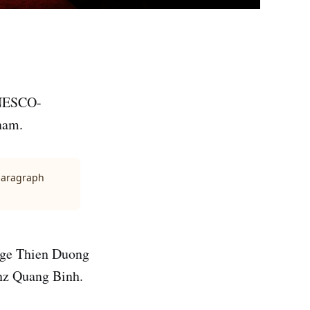
UNESCO-
nam.
 paragraph
ange Thien Duong
inz Quang Binh.