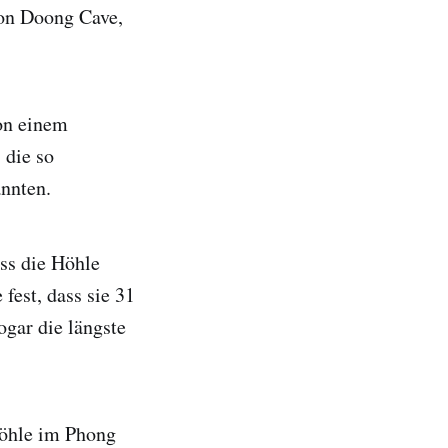
Son Doong Cave,
on einem
 die so
annten.
ss die Höhle
 fest, dass sie 31
ogar die längste
Höhle im Phong