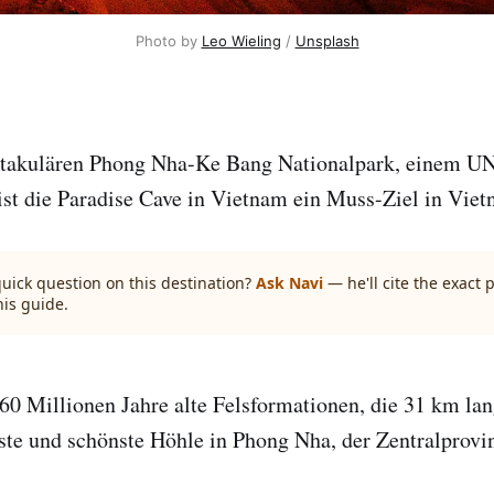
Photo by 
Leo Wieling
 / 
Unsplash
ktakulären Phong Nha-Ke Bang Nationalpark, einem 
ist die Paradise Cave in Vietnam ein Muss-Ziel in Viet
quick question on this destination?
Ask Navi
— he'll cite the exact
his guide.
60 Millionen Jahre alte Felsformationen, die 31 km l
gste und schönste Höhle in Phong Nha, der Zentralprov