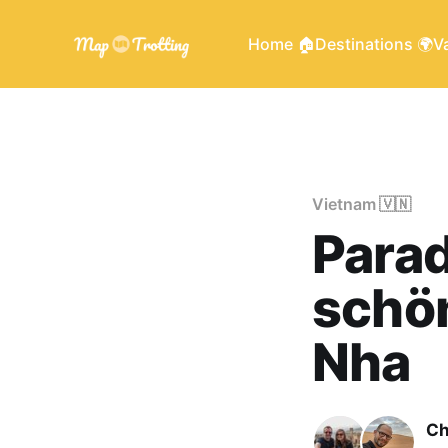
Home 🏠
Destinations 🌍
Va
Vietnam 🇻🇳
Parad
schön
Nha
Ch