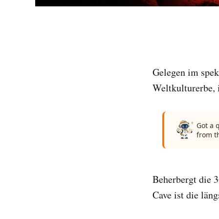
Gelegen im spe
Weltkulturerbe, 
Got a 
from t
Beherbergt die 3
Cave ist die län