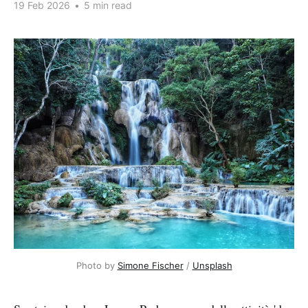
19 Feb 2026
•
5 min read
Photo by 
Simone Fischer
 / 
Unsplash