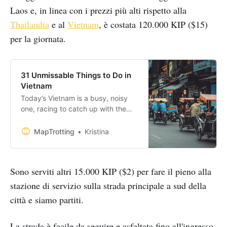
Laos e, in linea con i prezzi più alti rispetto alla
Thailandia
e al
Vietnam
, è costata 120.000 KIP ($15)
per la giornata.
31 Unmissable Things to Do in
Vietnam
Today’s Vietnam is a busy, noisy
one, racing to catch up with the
progress of China to the north and
Thailand to the west. And while it
MapTrotting
Kristina
can be confusing and annoying at
times, you’ll soon discover a
country with a rich and painful past
Sono serviti altri 15.000 KIP ($2) per fare il pieno alla
looking towards a bright
stazione di servizio sulla strada principale a sud della
città e siamo partiti.
La strada è facile da seguire e asfaltata fino all'ingresso