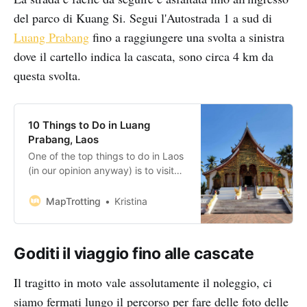
del parco di Kuang Si. Segui l'Autostrada 1 a sud di
Luang Prabang
fino a raggiungere una svolta a sinistra
dove il cartello indica la cascata, sono circa 4 km da
questa svolta.
10 Things to Do in Luang
Prabang, Laos
One of the top things to do in Laos
(in our opinion anyway) is to visit
Luang Prabang. Situated on the
peninsula formed by the Mekong
MapTrotting
Kristina
and the Nam Khan River, this
French-influenced town is one of a
kind. Once you put together a list
Goditi il viaggio fino alle cascate
of top things to do
Il tragitto in moto vale assolutamente il noleggio, ci
siamo fermati lungo il percorso per fare delle foto delle