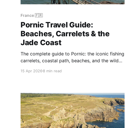
France 🇫🇷
Pornic Travel Guide:
Beaches, Carrelets & the
Jade Coast
The complete guide to Pornic: the iconic fishing
carrelets, coastal path, beaches, and the wild
Préfailles peninsula on the Jade Coast.
15 Apr 2026
8 min read