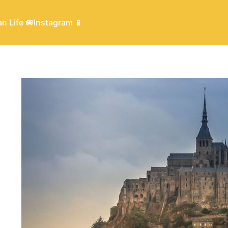
n Life 🚐
Instagram 📱