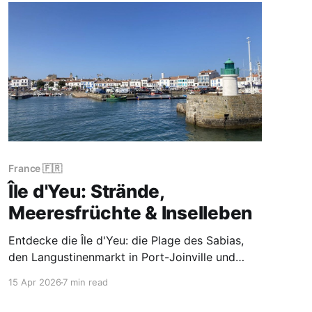
France 🇫🇷
Île d'Yeu: Strände,
Meeresfrüchte & Inselleben
Entdecke die Île d'Yeu: die Plage des Sabias,
den Langustinenmarkt in Port-Joinville und
Radtouren auf einer der unberührtesten
15 Apr 2026
7 min read
Atlantikinseln Frankreichs.