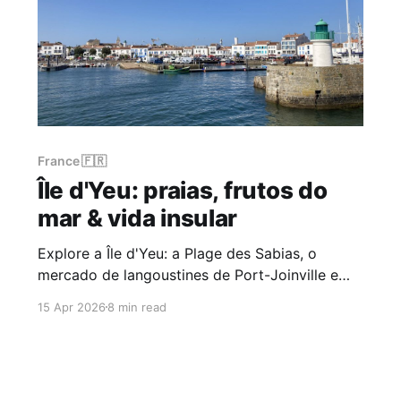
France 🇫🇷
Île d'Yeu: praias, frutos do
mar & vida insular
Explore a Île d'Yeu: a Plage des Sabias, o
mercado de langoustines de Port-Joinville e
dias de bicicleta em uma das ilhas atlânticas
15 Apr 2026
8 min read
mais preservadas da França.