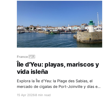
France 🇫🇷
Île d'Yeu: playas, mariscos y
vida isleña
Explora la Île d'Yeu: la Plage des Sabias, el
mercado de cigalas de Port-Joinville y días en
bicicleta en una de las islas atlánticas más
15 Apr 2026
8 min read
auténticas de Francia.