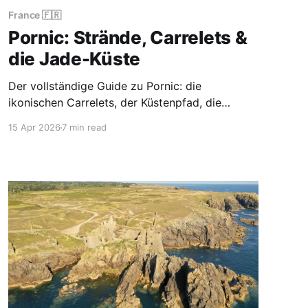
France 🇫🇷
Pornic: Strände, Carrelets &
die Jade-Küste
Der vollständige Guide zu Pornic: die
ikonischen Carrelets, der Küstenpfad, die
Strände und die wilde Halbinsel Préfailles an
15 Apr 2026
7 min read
der Jade-Küste.