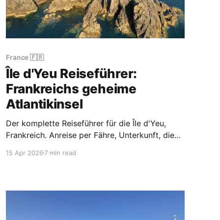
France 🇫🇷
Île d'Yeu Reiseführer:
Frankreichs geheime
Atlantikinsel
Der komplette Reiseführer für die Île d'Yeu,
Frankreich. Anreise per Fähre, Unterkunft, die
besten Strände, die dramatische Côte Sauvage,
15 Apr 2026
7 min read
Fahrradrouten und praktische Tipps für diese
Atlantikinsel abseits des Mainstreams.