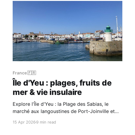
France 🇫🇷
Île d'Yeu : plages, fruits de
mer & vie insulaire
Explore l'Île d'Yeu : la Plage des Sabias, le
marché aux langoustines de Port-Joinville et
des journées à vélo sur l'une des îles
15 Apr 2026
9 min read
atlantiques les plus préservées de France.