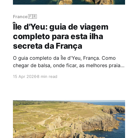
France 🇫🇷
Île d'Yeu: guia de viagem
completo para esta ilha
secreta da França
O guia completo da Île d'Yeu, França. Como
chegar de balsa, onde ficar, as melhores praias,
a dramática Côte Sauvage, roteiros de bicicleta
15 Apr 2026
8 min read
e dicas práticas para esta ilha atlântica longe
do turismo de massa.