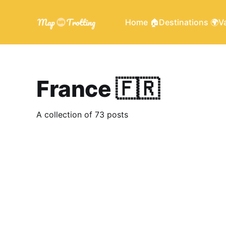
Home 🏠
Destinations 🌍
Va
France 🇫🇷
A collection of 73 posts