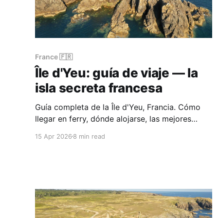
France 🇫🇷
Île d'Yeu: guía de viaje — la
isla secreta francesa
Guía completa de la Île d'Yeu, Francia. Cómo
llegar en ferry, dónde alojarse, las mejores
playas, la dramática Côte Sauvage, rutas en
15 Apr 2026
8 min read
bicicleta y consejos prácticos para esta isla
atlántica alejada del turismo masivo.