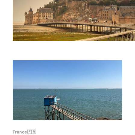
France 🇫🇷