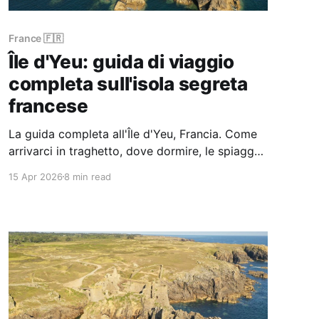
France 🇫🇷
Île d'Yeu: guida di viaggio
completa sull'isola segreta
francese
La guida completa all'Île d'Yeu, Francia. Come
arrivarci in traghetto, dove dormire, le spiagge
migliori, la drammatica Côte Sauvage, percorsi
15 Apr 2026
8 min read
in bici e consigli pratici per questa isola
atlantica lontana dal turismo di massa.