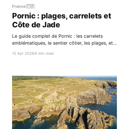
France 🇫🇷
Pornic : plages, carrelets et
Côte de Jade
Le guide complet de Pornic : les carrelets
emblématiques, le sentier côtier, les plages, et
la sauvage presqu'île de Préfailles sur la Côte
15 Apr 2026
8 min read
de Jade.