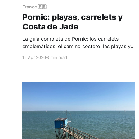
France 🇫🇷
Pornic: playas, carrelets y
Costa de Jade
La guía completa de Pornic: los carrelets
emblemáticos, el camino costero, las playas y
la salvaje península de Préfailles en la Costa de
15 Apr 2026
8 min read
Jade.