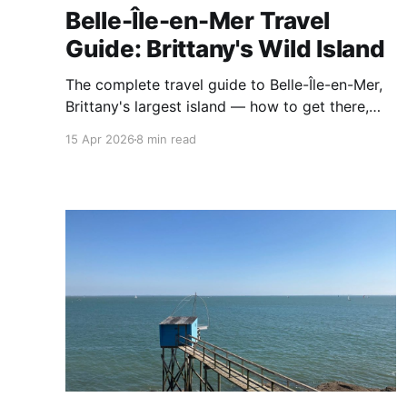
Belle-Île-en-Mer Travel
Guide: Brittany's Wild Island
The complete travel guide to Belle-Île-en-Mer,
Brittany's largest island — how to get there,
getting around by bike, where to stay and what
15 Apr 2026
8 min read
to expect.