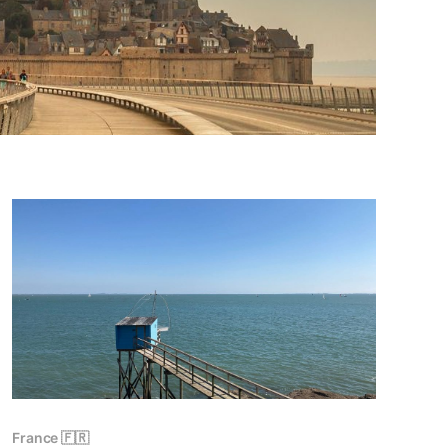
France 🇫🇷