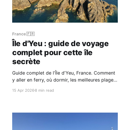
France 🇫🇷
Île d'Yeu : guide de voyage
complet pour cette île
secrète
Guide complet de l'Île d'Yeu, France. Comment
y aller en ferry, où dormir, les meilleures plages,
la Côte Sauvage, les itinéraires vélo et les
15 Apr 2026
8 min read
conseils pratiques pour cette île atlantique loin
des foules.