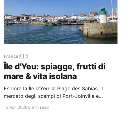
France 🇫🇷
Île d'Yeu: spiagge, frutti di
mare & vita isolana
Esplora la Île d'Yeu: la Plage des Sabias, il
mercato degli scampi di Port-Joinville e
giornate in bicicletta su una delle isole
15 Apr 2026
8 min read
atlantiche più autentiche della Francia.