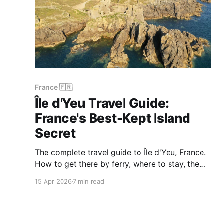
France 🇫🇷
Île d'Yeu Travel Guide:
France's Best-Kept Island
Secret
The complete travel guide to Île d'Yeu, France.
How to get there by ferry, where to stay, the
best beaches, the dramatic Côte Sauvage,
15 Apr 2026
7 min read
cycling routes and practical tips for this off-
the-radar Atlantic island.