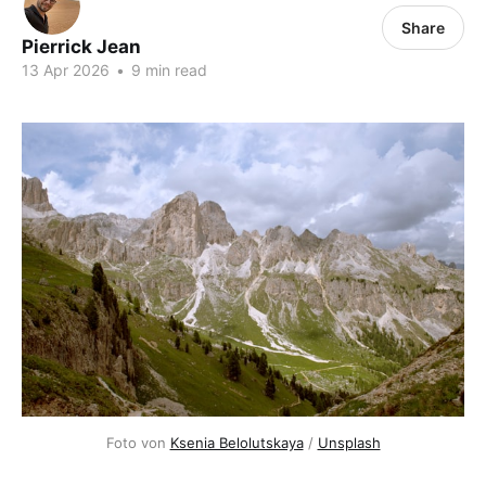
Share
Pierrick Jean
13 Apr 2026
•
9 min read
Foto von 
Ksenia Belolutskaya
 / 
Unsplash