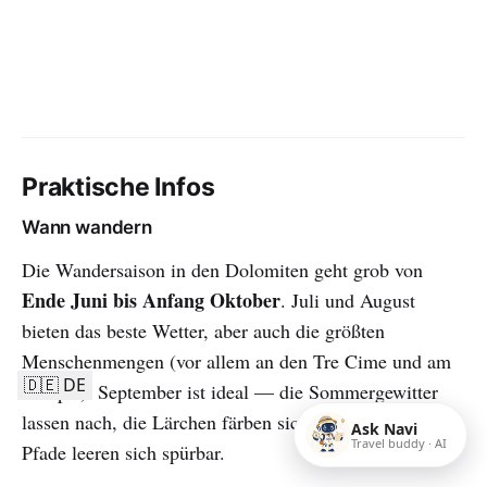
Praktische Infos
Wann wandern
Die Wandersaison in den Dolomiten geht grob von
Ende Juni bis Anfang Oktober
. Juli und August
bieten das beste Wetter, aber auch die größten
Menschenmengen (vor allem an den Tre Cime und am
🇩🇪 DE
Sorapis). September ist ideal — die Sommergewitter
lassen nach, die Lärchen färben sich golden, und die
Ask Navi
Travel buddy · AI
Pfade leeren sich spürbar.