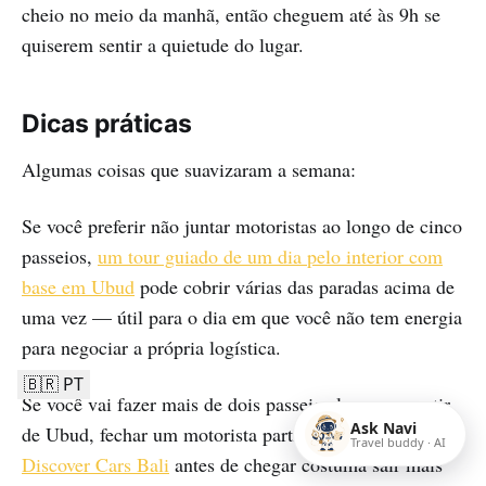
cheio no meio da manhã, então cheguem até às 9h se
quiserem sentir a quietude do lugar.
Dicas práticas
Algumas coisas que suavizaram a semana:
Se você preferir não juntar motoristas ao longo de cinco
passeios,
um tour guiado de um dia pelo interior com
base em Ubud
pode cobrir várias das paradas acima de
uma vez — útil para o dia em que você não tem energia
para negociar a própria logística.
🇧🇷 PT
Se você vai fazer mais de dois passeios longos a partir
Ask Navi
de Ubud, fechar um motorista particular por meio do
Travel buddy · AI
Discover Cars Bali
antes de chegar costuma sair mais