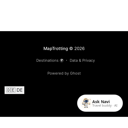
MapTrotting
© 2026
Destinations 🌍
Data & Privacy
Powered by Ghost
🇩🇪 DE
Ask Navi
Travel buddy · AI
Follow us on Instagram