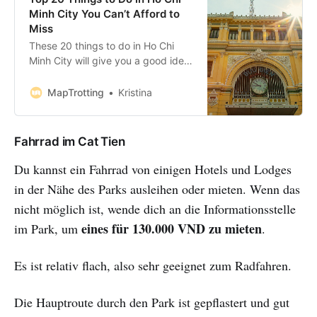
Minh City You Can’t Afford to
Miss
These 20 things to do in Ho Chi
Minh City will give you a good idea
of what there is to see and do in
Saigon. On this list, you’ll find a
MapTrotting
Kristina
good mix of historic, cultural and
fun experiences, all of which you
can enjoy during your stay
Fahrrad im Cat Tien
Du kannst ein Fahrrad von einigen Hotels und Lodges
in der Nähe des Parks ausleihen oder mieten. Wenn das
nicht möglich ist, wende dich an die Informationsstelle
eines für 130.000 VND zu mieten
im Park, um
.
Es ist relativ flach, also sehr geeignet zum Radfahren.
Die Hauptroute durch den Park ist gepflastert und gut