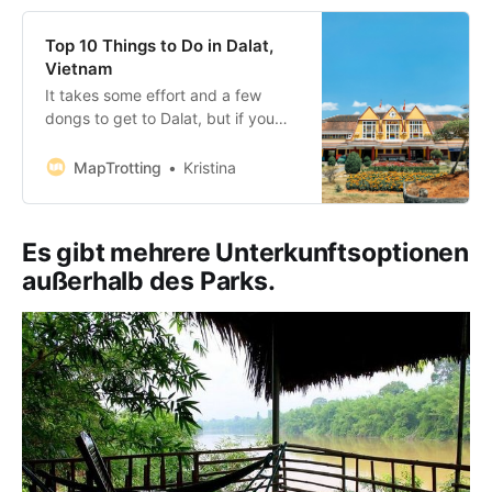
Top 10 Things to Do in Dalat,
Vietnam
It takes some effort and a few
dongs to get to Dalat, but if you
are on the run from the unbearable
heat of Vietnam’s lowland coastline,
MapTrotting
Kristina
this is the place to be. Dubbed the
‘City of Eternal Spring,’ Dalat is a
honeymoon destination for the
Es gibt mehrere Unterkunftsoptionen
locals and
außerhalb des Parks.