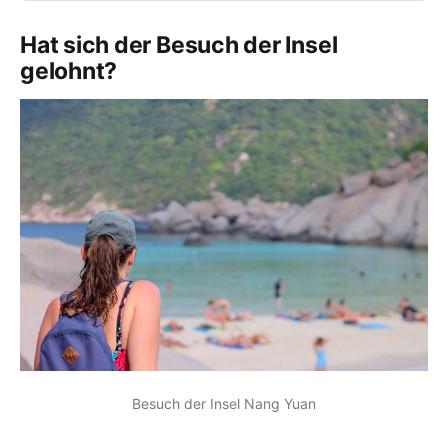
after arriving in the big city and
soaking up the atmosphere but
Hat sich der Besuch der Insel
after perspiring all your body’
gelohnt?
Besuch der Insel Nang Yuan