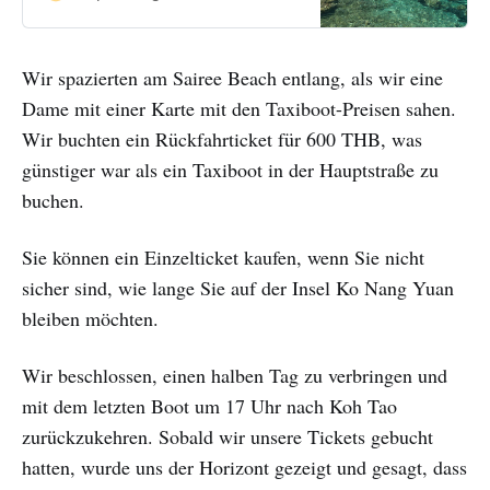
beach time. Where better to start
our true SE Asia odyssey than on
one of those famous beaches you
Wir spazierten am Sairee Beach entlang, als wir eine
see every time you Google
‘Thailand’, so after
Dame mit einer Karte mit den Taxiboot-Preisen sahen.
Wir buchten ein Rückfahrticket für 600 THB, was
günstiger war als ein Taxiboot in der Hauptstraße zu
buchen.
Sie können ein Einzelticket kaufen, wenn Sie nicht
sicher sind, wie lange Sie auf der Insel Ko Nang Yuan
bleiben möchten.
Wir beschlossen, einen halben Tag zu verbringen und
mit dem letzten Boot um 17 Uhr nach Koh Tao
zurückzukehren. Sobald wir unsere Tickets gebucht
hatten, wurde uns der Horizont gezeigt und gesagt, dass