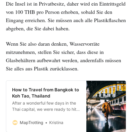
Die Insel ist in Privatbesitz, daher wird ein Eintrittsgeld
von 100 THB pro Person erhoben, sobald Sie den
Eingang erreichen. Sie müssen auch alle Plastikflaschen
abgeben, die Sie dabei haben.
Wenn Sie also daran denken, Wasservorräte
mitzunehmen, stellen Sie sicher, dass diese in
Glasbehältern aufbewahrt werden, andernfalls müssen
Sie alles aus Plastik zurücklassen.
How to Travel from Bangkok to
Koh Tao, Thailand
After a wonderful few days in the
Thai capital, we were ready to hit
the beach and prepared to travel
from Bangkok to Koh Tao. I’m
MapTrotting
Kristina
assured this is a regular reaction