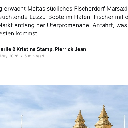
 erwacht Maltas südliches Fischerdorf Marsaxl
euchtende Luzzu-Boote im Hafen, Fischer mit
 Markt entlang der Uferpromenade. Anfahrt, was 
esten kommst.
arlie & Kristina Stamp
,
Pierrick Jean
 May 2026
•
5 min read