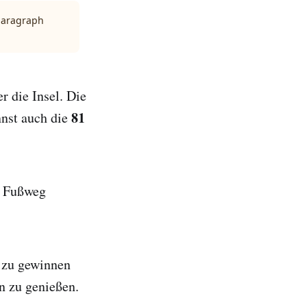
 paragraph
r die Insel. Die
81
nnst auch die
en Fußweg
g zu gewinnen
n zu genießen.