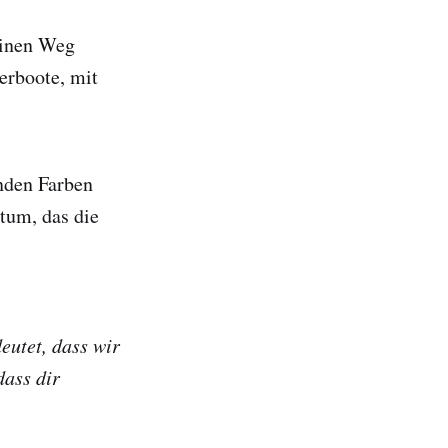
einen Weg
erboote, mit
nden Farben
htum, das die
eutet, dass wir
dass dir