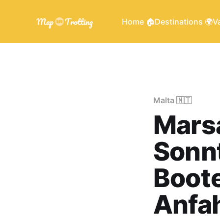
Home 🏠
Destinations 🌍
Va
Malta 🇲🇹
Mars
Sonnt
Boote
Anfah