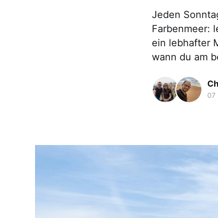
Jeden Sonntag
Farbenmeer: l
ein lebhafter
wann du am b
Ch
07