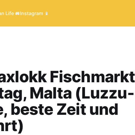
n Life 🚐
Instagram 📱
axlokk Fischmark
ag, Malta (Luzzu-
, beste Zeit und
rt)