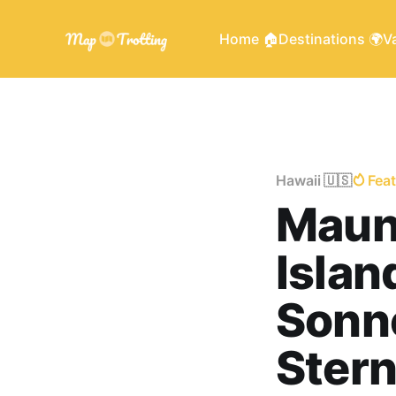
Home 🏠
Destinations 🌍
Va
Hawaii 🇺🇸
Fea
Mauna
Islan
Sonn
Ster