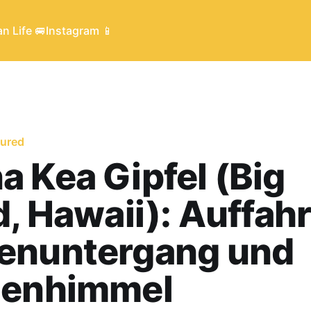
n Life 🚐
Instagram 📱
tured
 Kea Gipfel (Big
d, Hawaii): Auffahr
enuntergang und
nenhimmel