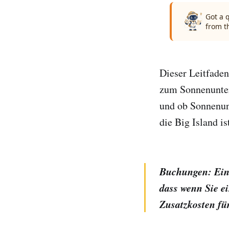
Got a 
from t
Dieser Leitfaden
zum Sonnenunterg
und ob Sonnenun
die Big Island is
Buchungen: Einig
dass wenn Sie e
Zusatzkosten fü