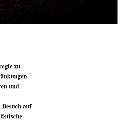
regie zu
hränkungen
ren und
n Besuch auf
istische