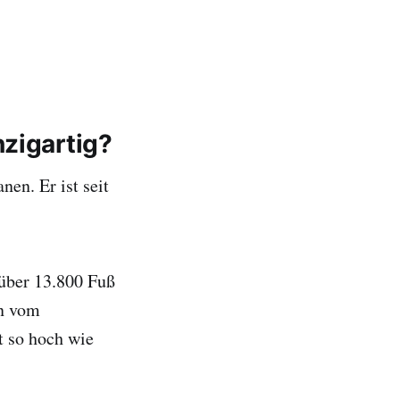
nzigartig?
nen. Er ist seit
über 13.800 Fuß
en vom
t so hoch wie