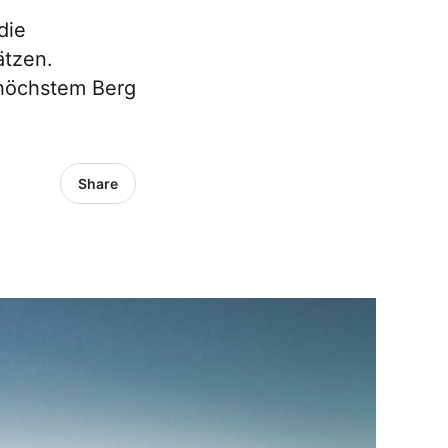
die
ätzen.
 höchstem Berg
Share