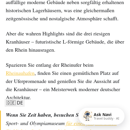
auffällige moderne Gebäude neben sorgfältig erhaltenen
historischen Lagerhäusern, was eine gleichermaßen
zeitgenössische und nostalgische Atmosphäre schafft.
Aber die wahren Highlights sind die drei riesigen
Kranhäuser – futuristische L-förmige Gebäude, die über
den Rhein hinausragen.
Spazieren Sie entlang der Rheinufer beim
Rheinauhafen
, finden Sie einen gemütlichen Platz auf
der Uferpromenade und genießen Sie die Aussicht auf
die Kranhäuser – ein Meisterwerk moderner deutscher
Architektur.
🇩🇪 DE
Wenn Sie Zeit haben, besuchen Sie das
Deutsche
Ask Navi
Travel buddy · AI
Sport- und Olympiamuseum
für einen faszinierenden