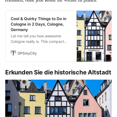
Cool & Quirky Things to Do in
Cologne in 2 Days, Cologne,
Germany
Let me tell you how awesome
Cologne really is. This compact
city, packed with fun things to
discover, makes it a perfect city
GPSmyCity
break or a connecting destination.
We explored Cologne on our way
back to…
Erkunden Sie die historische Altstadt