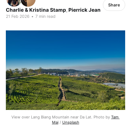
Share
Charlie & Kristina Stamp
,
Pierrick Jean
21 Feb 2026
•
7 min read
View over Lang Biang Mountain near Da Lat. Photo by 
Tam 
Mai
 / 
Unsplash