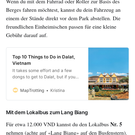
Wenn du mit dem Fahrrad oder Roller zur Basis des
Berges fahren möchtest, kannst du dein Fahrzeug an
einem der Stände direkt vor dem Park abstellen. Die
freundlichen Einheimischen passen für eine kleine
Gebühr darauf auf.
Top 10 Things to Do in Dalat,
Vietnam
It takes some effort and a few
dongs to get to Dalat, but if you
are on the run from the unbearable
heat of Vietnam’s lowland coastline,
MapTrotting
Kristina
this is the place to be. Dubbed the
‘City of Eternal Spring,’ Dalat is a
honeymoon destination for the
Mit dem Lokalbus zum Lang Biang
locals and
Nr. 5
Für etwa 12.000 VND kannst du den Lokalbus
nehmen (achte auf «Lang Biang» auf den Busfenstern).