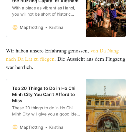
the Buzzing Capital of Vietnam
With a place as vibrant as Hanoi,
you will not be short of historic
sights to explore, excellent
museums to visit, dramatic shows
MapTrotting
Kristina
to watch and cultural monuments
to admire. With vast history and
modern approach, it’s a city that’s
Wir haben unsere Erfahrung genossen,
von Da Nang
easy to fall in love with. Bookings:
Some of the
nach Da Lat zu fliegen
. Die Aussicht aus dem Flugzeug
war herrlich.
Top 20 Things to Do in Ho Chi
Minh City You Can’t Afford to
Miss
These 20 things to do in Ho Chi
Minh City will give you a good idea
of what there is to see and do in
Saigon. On this list, you’ll find a
MapTrotting
Kristina