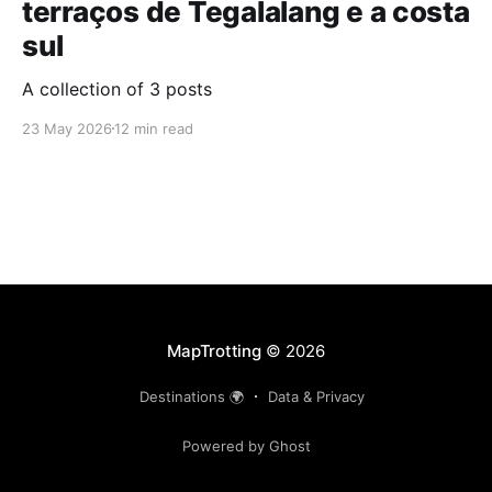
terraços de Tegalalang e a costa
sul
A collection of 3 posts
23 May 2026
12 min read
MapTrotting
© 2026
Destinations 🌍
Data & Privacy
Powered by Ghost