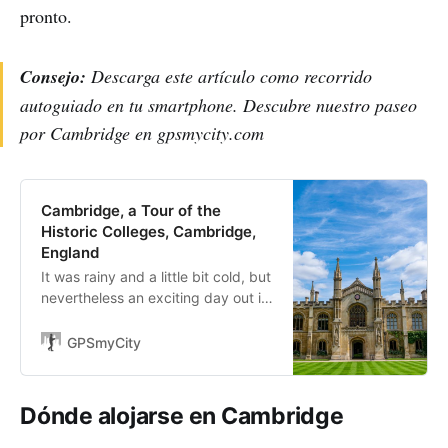
pronto.
Consejo:
Descarga este artículo como recorrido
autoguiado en tu smartphone. Descubre nuestro paseo
por Cambridge en gpsmycity.com
Cambridge, a Tour of the
Historic Colleges, Cambridge,
England
It was rainy and a little bit cold, but
nevertheless an exciting day out in
East Anglia. Cambridge is a
breathtaking city well known
GPSmyCity
because of the University of
Cambridge, founded in…
Dónde alojarse en Cambridge