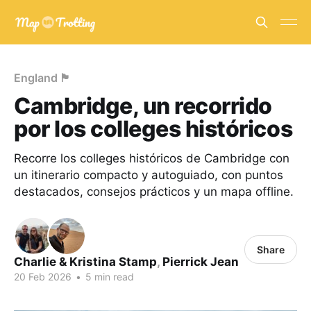
England 🏴󠁧󠁢󠁥󠁮󠁧󠁿
Cambridge, un recorrido
por los colleges históricos
Recorre los colleges históricos de Cambridge con
un itinerario compacto y autoguiado, con puntos
destacados, consejos prácticos y un mapa offline.
Share
Charlie & Kristina Stamp
,
Pierrick Jean
20 Feb 2026
•
5 min read