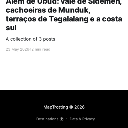
Além de Ubud: vale de Sidemen,
cachoeiras de Munduk,
terraços de Tegalalang e a costa
sul
A collection of 3 posts
23 May 2026
12 min read
MapTrotting
© 2026
Destinations 🌍
Data & Privacy