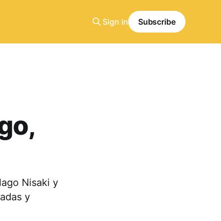
Sign in
Subscribe
go,
lago Nisaki y
radas y