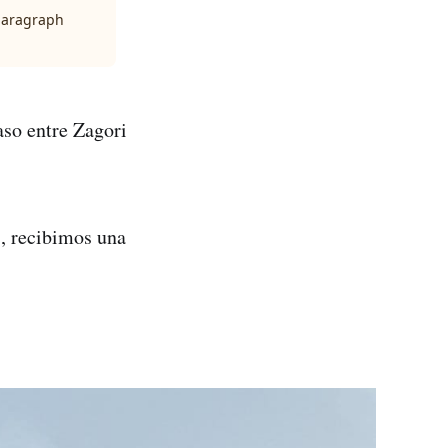
 paragraph
aso entre Zagori
s, recibimos una