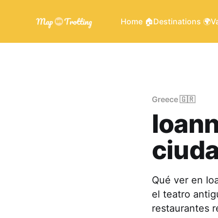
Home 🏠
Destinations 🌍
Va
Greece 🇬🇷
Ioann
ciuda
Qué ver en Ioa
el teatro ant
restaurantes 