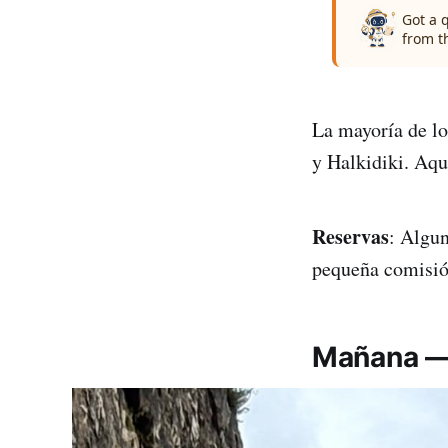
Got a 
from t
La mayoría de lo
y Halkidiki. Aquí
Reservas
: Algun
pequeña comisión
Mañana — 