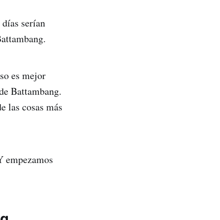
días serían
 Battambang.
eso es mejor
s de Battambang.
de las cosas más
. Y empezamos
ng