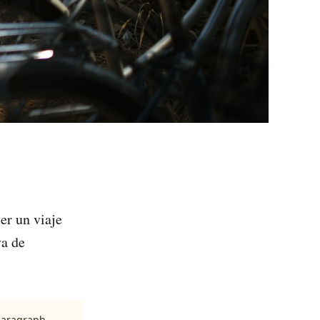
er un viaje
va de
 paragraph