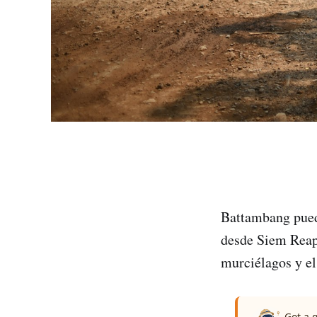
Battambang puede
desde Siem Reap 
murciélagos y el
Got a 