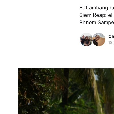
Battambang rar
Siem Reap: el
Phnom Sampeau
Ch
19