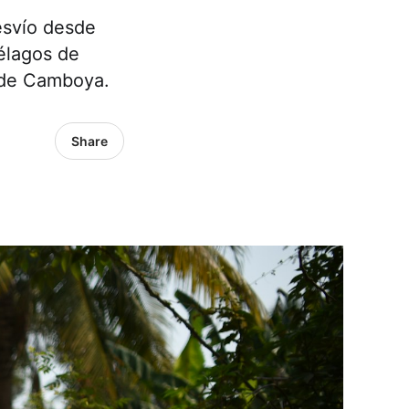
esvío desde
élagos de
 de Camboya.
Share