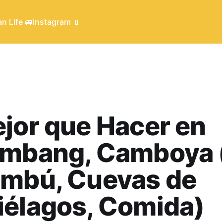
n Life 🚐
Instagram 📱
jor que Hacer en
ambang, Camboya 
ambú, Cuevas de
iélagos, Comida)