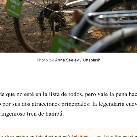
Photo by 
Anna Seeley
 / 
Unsplash
 que no esté en la lista de todos, pero vale la pena hac
por sus dos atracciones principales: la legendaria cue
 ingenioso tren de bambú.
quick question on this destination?
Ask Navi
— he'll cite the exact