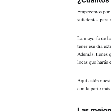
Empecemos por l
suficientes para
La mayoría de la
tener ese día ex
Además, tienes q
locas que harás 
Aquí están nues
con la parte má
Las mejor