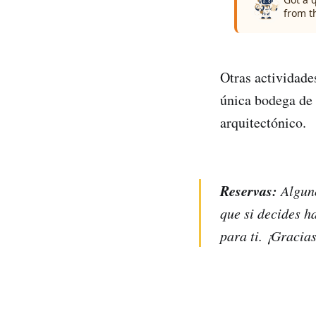
from t
Otras actividade
única bodega de
arquitectónico.
Reservas:
Alguno
que si decides h
para ti. ¡Gracias