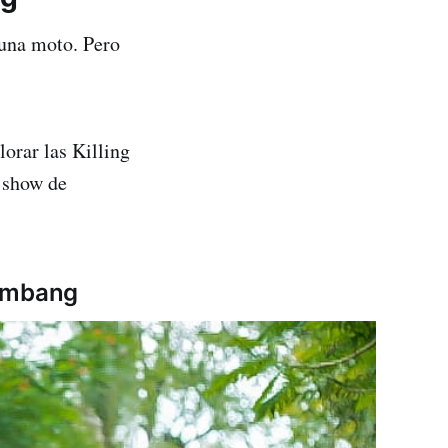
 una moto. Pero
orar las Killing
r show de
tambang