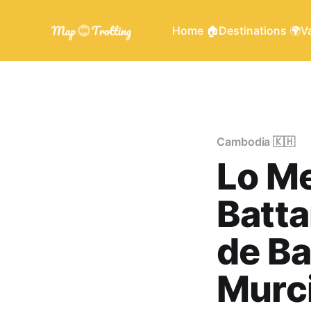
Home 🏠
Destinations 🌍
Va
Cambodia 🇰🇭
Lo Me
Batt
de B
Murc