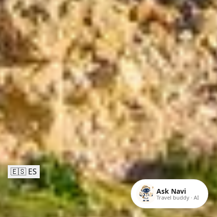
🇪🇸 ES
Ask Navi
Travel buddy · AI