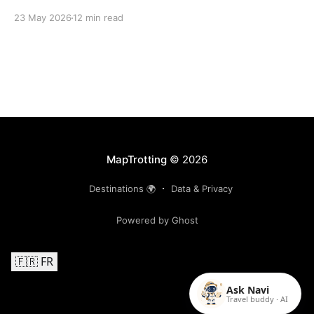
23 May 2026
12 min read
MapTrotting
© 2026
Destinations 🌍
Data & Privacy
Powered by Ghost
🇫🇷 FR
Ask Navi
Travel buddy · AI