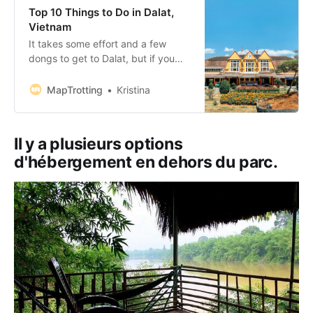
Top 10 Things to Do in Dalat,
Vietnam
It takes some effort and a few
dongs to get to Dalat, but if you
are on the run from the unbearable
heat of Vietnam’s lowland coastline,
MapTrotting
Kristina
this is the place to be. Dubbed the
‘City of Eternal Spring,’ Dalat is a
honeymoon destination for the
Il y a plusieurs options
locals and
d'hébergement en dehors du parc.