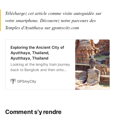
Téléchargez cet article comme visite autoguidée sur
votre smartphone. Découvrez notre parcours des
Temples d’Ayutthaya sur gpsmycity.com
Exploring the Ancient City of
Ayutthaya, Thailand,
Ayutthaya, Thailand
Looking at the lengthy train journey
back to Bangkok and then onto
Chiang Mai we decided to break it
up a little with a couple of nights in
GPSmyCity
Ayutthaya, once the capital of
Siam, and take some time to…
Comment s'y rendre