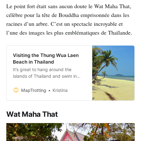
Le point fort était sans aucun doute le Wat Maha That,
célèbre pour la tête de Bouddha emprisonnée dans les
racines d’un arbre. C’est un spectacle incroyable et
l’une des images les plus emblématiques de Thaïlande.
Visiting the Thung Wua Laen
Beach in Thailand
It’s great to hang around the
islands of Thailand and swim in
turquoise bays, but it’s also great
to get off the backpacker trail and
MapTrotting
Kristina
enjoy peace and quietness for a
while. We loved Thung Wua Laen
Beach so much that we ended up
Wat Maha That
extending our stay here by a