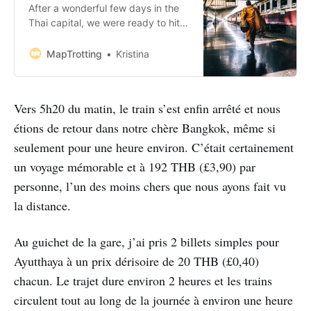
After a wonderful few days in the
Thai capital, we were ready to hit
the beach and prepared to travel
from Bangkok to Koh Tao. I’m
MapTrotting
Kristina
assured this is a regular reaction
after arriving in the big city and
soaking up the atmosphere but
Vers 5h20 du matin, le train s’est enfin arrêté et nous
after perspiring all your body’
étions de retour dans notre chère Bangkok, même si
seulement pour une heure environ. C’était certainement
un voyage mémorable et à 192 THB (£3,90) par
personne, l’un des moins chers que nous ayons fait vu
la distance.
Au guichet de la gare, j’ai pris 2 billets simples pour
Ayutthaya à un prix dérisoire de 20 THB (£0,40)
chacun. Le trajet dure environ 2 heures et les trains
circulent tout au long de la journée à environ une heure