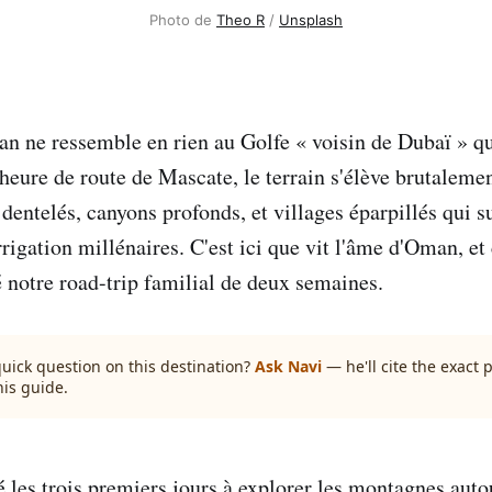
Photo de 
Theo R
 / 
Unsplash
an ne ressemble en rien au Golfe « voisin de Dubaï » qu
heure de route de Mascate, le terrain s'élève brutalemen
dentelés, canyons profonds, et villages éparpillés qui s
rigation millénaires. C'est ici que vit l'âme d'Oman, et 
notre road-trip familial de deux semaines.
quick question on this destination?
Ask Navi
— he'll cite the exact
his guide.
 les trois premiers jours à explorer les montagnes auto