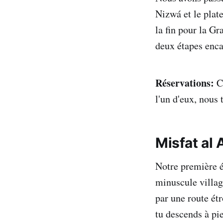
Nizwá et le plat
la fin pour la G
deux étapes enca
Réservations:
Ce
l'un d'eux, nous
Misfat al 
Notre première é
minuscule villag
par une route étr
tu descends à pie