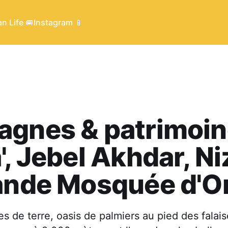
n Life 🚐
Instagram 📱
gnes & patrimoin
', Jebel Akhdar, N
rande Mosquée d'
es de terre, oasis de palmiers au pied des falais