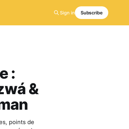
Sign in
Subscribe
e :
izwá &
Oman
es, points de