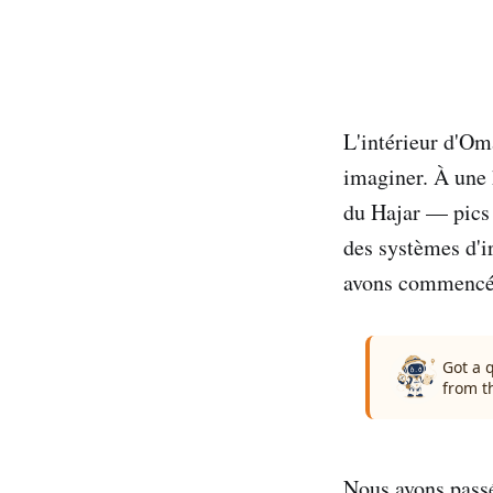
L'intérieur d'Om
imaginer. À une 
du Hajar — pics 
des systèmes d'ir
avons commencé 
Got a 
from t
Nous avons passé