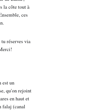
 la côte tout à
 Ensemble, ces
n.
i tu réserves via
Merci!
n est un
e, qu'on rejoint
gares en haut et
 falaj (canal