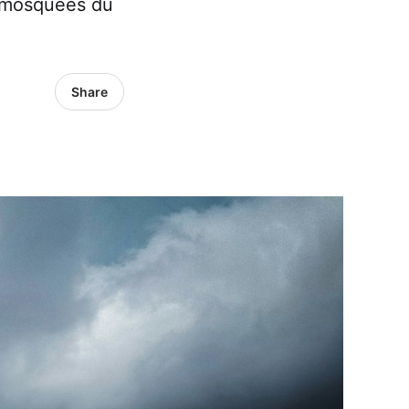
s mosquées du
Share