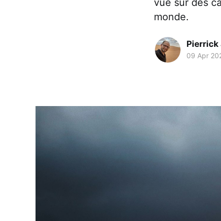
vue sur des c
monde.
Pierrick
09 Apr 20