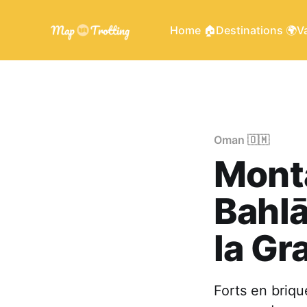
Home 🏠
Destinations 🌍
Va
Oman 🇴🇲
Monta
Bahlā
la G
Forts en briqu