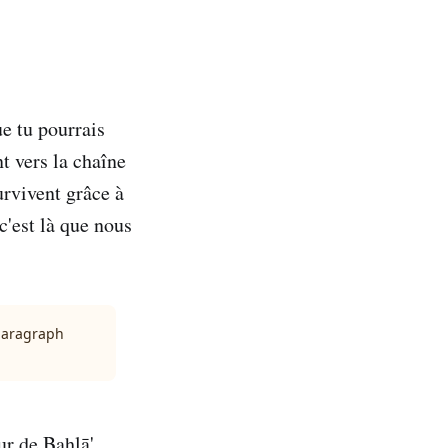
e tu pourrais
t vers la chaîne
urvivent grâce à
c'est là que nous
 paragraph
ur de Bahlā',