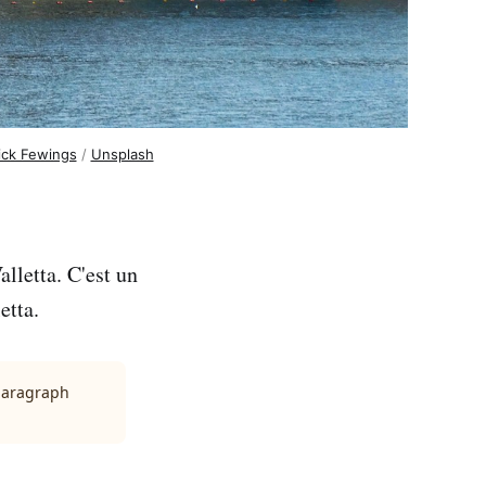
ick Fewings
 / 
Unsplash
alletta. C'est un
etta.
 paragraph