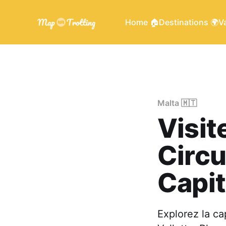
Home 🏠
Destinations 🌍
Va
Malta 🇲🇹
Visite
Circu
Capit
Explorez la ca