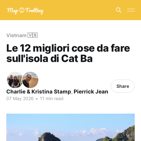
Vietnam 🇻🇳
Le 12 migliori cose da fare
sull'isola di Cat Ba
Share
Charlie & Kristina Stamp
,
Pierrick Jean
07 May 2026
•
11 min read