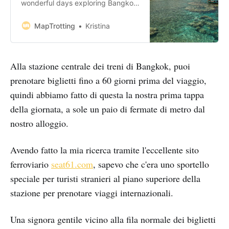
wonderful days exploring Bangkok,
it was decided that we should
head to the coast for some relaxing
MapTrotting
Kristina
beach time. Where better to start
our true SE Asia odyssey than on
one of those famous beaches you
Alla stazione centrale dei treni di Bangkok, puoi
see every time you Google
‘Thailand’, so after
prenotare biglietti fino a 60 giorni prima del viaggio,
quindi abbiamo fatto di questa la nostra prima tappa
della giornata, a sole un paio di fermate di metro dal
nostro alloggio.
Avendo fatto la mia ricerca tramite l'eccellente sito
ferroviario
seat61.com
, sapevo che c'era uno sportello
speciale per turisti stranieri al piano superiore della
stazione per prenotare viaggi internazionali.
Una signora gentile vicino alla fila normale dei biglietti