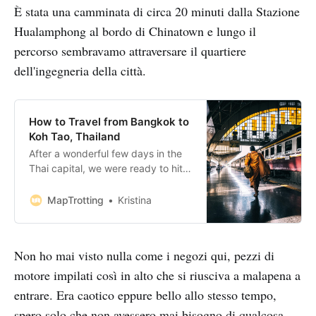
È stata una camminata di circa 20 minuti dalla Stazione
Hualamphong al bordo di Chinatown e lungo il
percorso sembravamo attraversare il quartiere
dell'ingegneria della città.
How to Travel from Bangkok to
Koh Tao, Thailand
After a wonderful few days in the
Thai capital, we were ready to hit
the beach and prepared to travel
from Bangkok to Koh Tao. I’m
MapTrotting
Kristina
assured this is a regular reaction
after arriving in the big city and
soaking up the atmosphere but
Non ho mai visto nulla come i negozi qui, pezzi di
after perspiring all your body’
motore impilati così in alto che si riusciva a malapena a
entrare. Era caotico eppure bello allo stesso tempo,
spero solo che non avessero mai bisogno di qualcosa