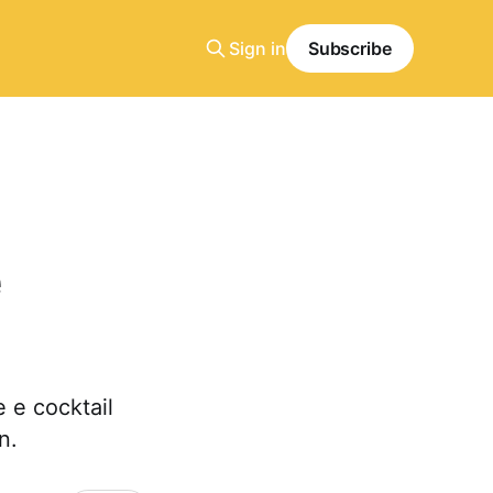
Sign in
Subscribe
e
e e cocktail
n.