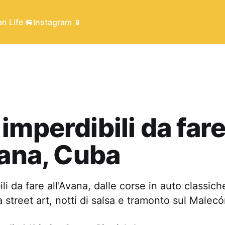
n Life 🚐
Instagram 📱
imperdibili da far
vana, Cuba
i da fare all'Avana, dalle corse in auto classich
a street art, notti di salsa e tramonto sul Malecó