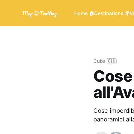
Home 🏠
Destinations 🌍
Va
Cuba 🇨🇺
Cose 
all'A
Cose imperdibil
panoramici all