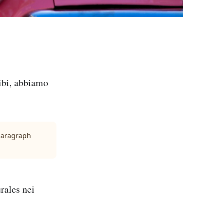
aibi, abbiamo
 paragraph
rales nei