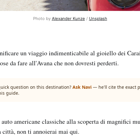
Photo by 
Alexander Kunze
 / 
Unsplash
anificare un viaggio indimenticabile al gioiello dei Car
ose da fare all'Avana che non dovresti perderti.
quick question on this destination?
Ask Navi
— he'll cite the exact
his guide.
e auto americane classiche alla scoperta di magnifici mu
 città, non ti annoierai mai qui.