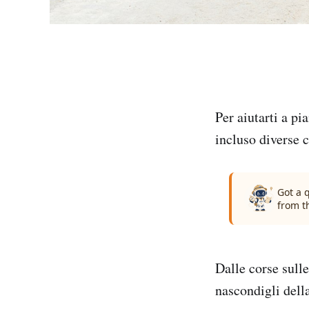
Per aiutarti a pi
incluso diverse c
Got a 
from t
Dalle corse sull
nascondigli della