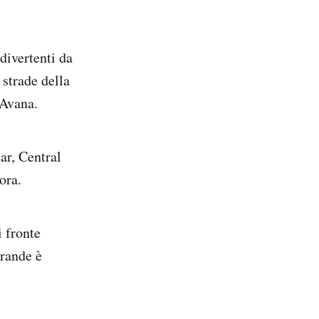
divertenti da
 strade della
 Avana.
ar, Central
ora.
i fronte
grande è