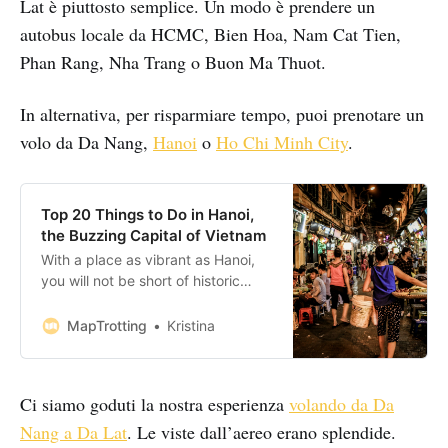
Lat è piuttosto semplice. Un modo è prendere un
autobus locale da HCMC, Bien Hoa, Nam Cat Tien,
Phan Rang, Nha Trang o Buon Ma Thuot.
In alternativa, per risparmiare tempo, puoi prenotare un
volo da Da Nang,
Hanoi
o
Ho Chi Minh City
.
Top 20 Things to Do in Hanoi,
the Buzzing Capital of Vietnam
With a place as vibrant as Hanoi,
you will not be short of historic
sights to explore, excellent
museums to visit, dramatic shows
MapTrotting
Kristina
to watch and cultural monuments
to admire. With vast history and
modern approach, it’s a city that’s
Ci siamo goduti la nostra esperienza
volando da Da
easy to fall in love with. Bookings:
Some of the
Nang a Da Lat
. Le viste dall’aereo erano splendide.