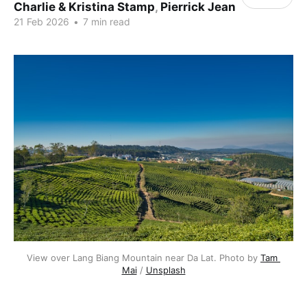
Charlie & Kristina Stamp
,
Pierrick Jean
21 Feb 2026
•
7 min read
View over Lang Biang Mountain near Da Lat. Photo by 
Tam 
Mai
 / 
Unsplash