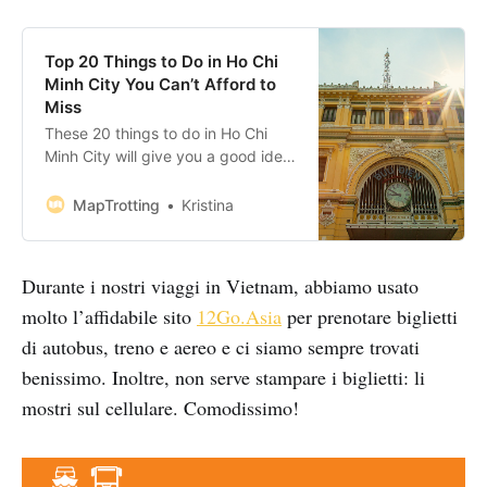
Top 20 Things to Do in Ho Chi
Minh City You Can’t Afford to
Miss
These 20 things to do in Ho Chi
Minh City will give you a good idea
of what there is to see and do in
Saigon. On this list, you’ll find a
MapTrotting
Kristina
good mix of historic, cultural and
fun experiences, all of which you
can enjoy during your stay
Durante i nostri viaggi in Vietnam, abbiamo usato
molto l’affidabile sito
12Go.Asia
per prenotare biglietti
di autobus, treno e aereo e ci siamo sempre trovati
benissimo. Inoltre, non serve stampare i biglietti: li
mostri sul cellulare. Comodissimo!