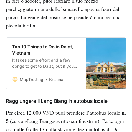
in bici o scooter, puoi lasciare il tuo mezzo
parcheggiato in una delle bancarelle appena fuori dal
parco. La gente del posto se ne prenderà cura per una
piccola tariffa.
Top 10 Things to Do in Dalat,
Vietnam
It takes some effort and a few
dongs to get to Dalat, but if you
are on the run from the unbearable
heat of Vietnam’s lowland coastline,
MapTrotting
Kristina
this is the place to be. Dubbed the
‘City of Eternal Spring,’ Dalat is a
honeymoon destination for the
Raggiungere il Lang Biang in autobus locale
locals and
n.
Per circa 12.000 VND puoi prendere l’autobus locale
5
(cerca «Lang Biang» scritto sui finestrini). Parte ogni
ora dalle 6 alle 17 dalla stazione degli autobus di Da