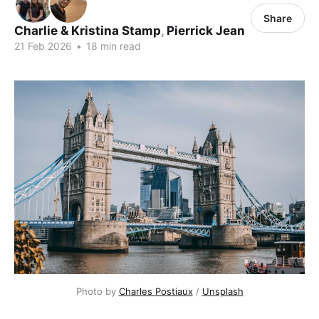
Share
Charlie & Kristina Stamp
,
Pierrick Jean
21 Feb 2026
•
18 min read
Photo by 
Charles Postiaux
 / 
Unsplash