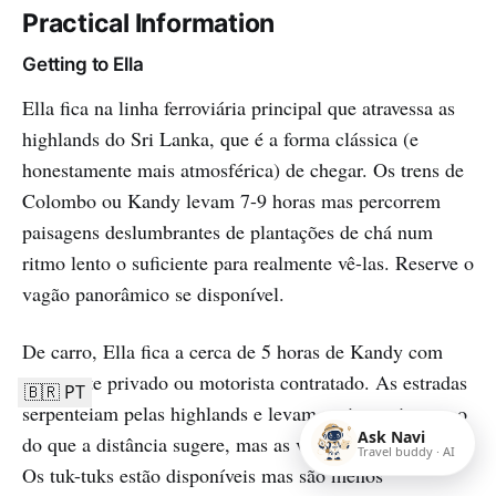
Practical Information
Getting to Ella
Ella fica na linha ferroviária principal que atravessa as
highlands do Sri Lanka, que é a forma clássica (e
honestamente mais atmosférica) de chegar. Os trens de
Colombo ou Kandy levam 7-9 horas mas percorrem
paisagens deslumbrantes de plantações de chá num
ritmo lento o suficiente para realmente vê-las. Reserve o
vagão panorâmico se disponível.
De carro, Ella fica a cerca de 5 horas de Kandy com
transporte privado ou motorista contratado. As estradas
🇧🇷 PT
serpenteiam pelas highlands e levam muito mais tempo
Ask Navi
do que a distância sugere, mas as vistas são constantes.
Travel buddy · AI
Os tuk-tuks estão disponíveis mas são menos