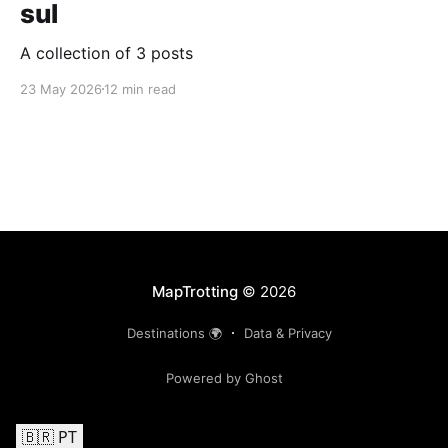
sul
A collection of 3 posts
23 May 2026
12 min read
MapTrotting
© 2026
Destinations 🌍
Data & Privacy
Powered by Ghost
🇧🇷 PT