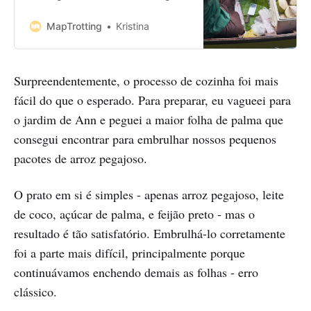
Thailand and after doing a bit of
research we chose the Khlong Lat
MapTrotting
Kristina
Mayom Floating Market to the west
of Bangkok. This was pitched as a
much less touristy, more authentic
Surpreendentemente, o processo de cozinha foi mais
and more relaxed floating market
compared to Damnoen Saduak
fácil do que o esperado. Para preparar, eu vagueei para
o jardim de Ann e peguei a maior folha de palma que
consegui encontrar para embrulhar nossos pequenos
pacotes de arroz pegajoso.
O prato em si é simples - apenas arroz pegajoso, leite
de coco, açúcar de palma, e feijão preto - mas o
resultado é tão satisfatório. Embrulhá-lo corretamente
foi a parte mais difícil, principalmente porque
continuávamos enchendo demais as folhas - erro
clássico.