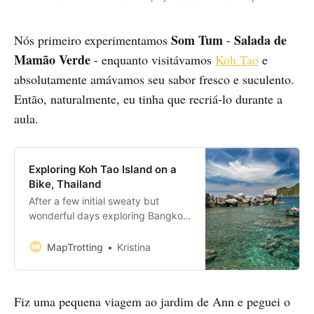
Som Tum
Salada de
Nós primeiro experimentamos
-
Mamão Verde
- enquanto visitávamos
Koh Tao
e
absolutamente amávamos seu sabor fresco e suculento.
Então, naturalmente, eu tinha que recriá-lo durante a
aula.
Exploring Koh Tao Island on a
Bike, Thailand
After a few initial sweaty but
wonderful days exploring Bangkok,
it was decided that we should
head to the coast for some relaxing
MapTrotting
Kristina
beach time. Where better to start
our true SE Asia odyssey than on
one of those famous beaches you
Fiz uma pequena viagem ao jardim de Ann e peguei o
see every time you Google