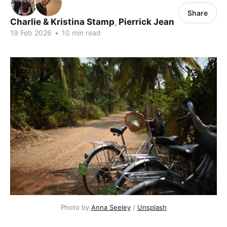
Share
Charlie & Kristina Stamp
,
Pierrick Jean
19 Feb 2026
•
10 min read
Photo by 
Anna Seeley
 / 
Unsplash