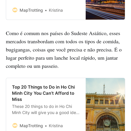
explore. Despite its gory past, it’s
fun, welcoming and very
MapTrotting
Kristina
affordable. This post has a mix of
historic, fun, delicious and
heartbreaking things to do in
Como é comum nos países do Sudeste Asiático, esses
Phnom Penh. But that’s the only
way to experience Cambodia’
mercados transbordam com todos os tipos de comida,
bugigangas, coisas que você precisa e não precisa. É o
lugar perfeito para um lanche local rápido, um jantar
completo ou um passeio.
Top 20 Things to Do in Ho Chi
Minh City You Can’t Afford to
Miss
These 20 things to do in Ho Chi
Minh City will give you a good idea
of what there is to see and do in
Saigon. On this list, you’ll find a
MapTrotting
Kristina
good mix of historic, cultural and