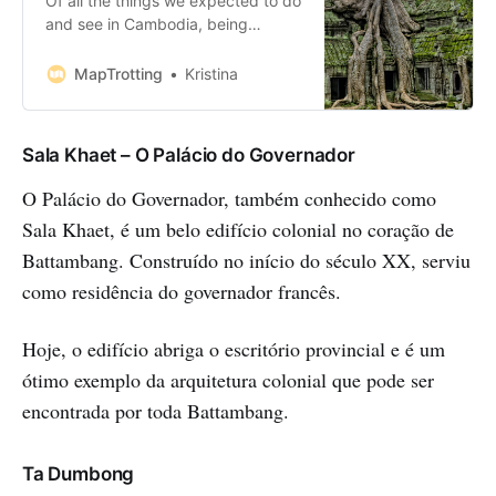
Of all the things we expected to do
and see in Cambodia, being
shocked, heartbroken and
speechless, was never part of our
MapTrotting
Kristina
itinerary. Cambodia has a history
that is both glorious and horrifying
in equal measure. Once the head
Sala Khaet – O Palácio do Governador
of an empire that stretched out
across the entire region, the
O Palácio do Governador, também conhecido como
Sala Khaet, é um belo edifício colonial no coração de
Battambang. Construído no início do século XX, serviu
como residência do governador francês.
Hoje, o edifício abriga o escritório provincial e é um
ótimo exemplo da arquitetura colonial que pode ser
encontrada por toda Battambang.
Ta Dumbong