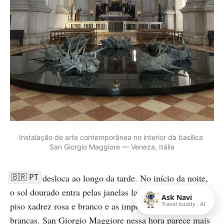
Instalação de arte contemporânea no interior da basílica 
San Giorgio Maggiore — Veneza, Itália
🇧🇷 PT
A luz se desloca ao longo da tarde. No início da noite,
o sol dourado entra pelas janelas laterais, pegando o
Ask Navi
Travel buddy · AI
piso xadrez rosa e branco e as imponentes colunas
brancas. San Giorgio Maggiore nessa hora parece mais