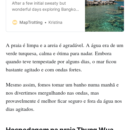
After a few initial sweaty but
wonderful days exploring Bangkok,
it was decided that we should
head to the coast for some relaxing
MapTrotting
Kristina
beach time. Where better to start
our true SE Asia odyssey than on
one of those famous beaches you
A praia é limpa e a areia é agradável. A água era de um
see every time you Google
‘Thailand’, so after
verde turquesa, calma e ótima para nadar. Embora
quando teve tempestade por alguns dias, o mar ficou
bastante agitado e com ondas fortes.
Mesmo assim, fomos tomar um banho numa manhã e
nos divertimos mergulhando nas ondas, mas
provavelmente é melhor ficar seguro e fora da água nos
dias agitados.