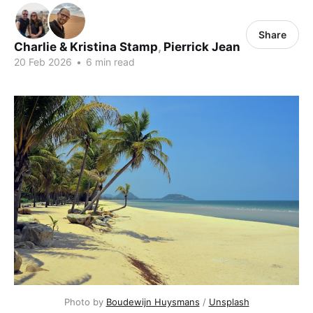
Share
Charlie & Kristina Stamp
,
Pierrick Jean
20 Feb 2026
•
6 min read
Photo by 
Boudewijn Huysmans
 / 
Unsplash