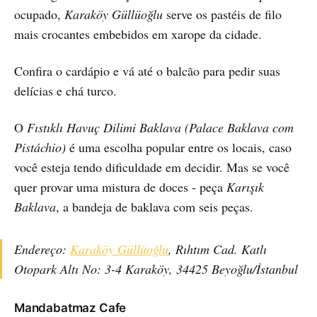
ocupado,
Karaköy Güllüoğlu
serve os pastéis de filo
mais crocantes embebidos em xarope da cidade.
Confira o cardápio e vá até o balcão para pedir suas
delícias e chá turco.
O
Fıstıklı Havuç Dilimi Baklava (Palace Baklava com
Pistáchio)
é uma escolha popular entre os locais, caso
você esteja tendo dificuldade em decidir. Mas se você
quer provar uma mistura de doces - peça
Karışık
Baklava
, a bandeja de baklava com seis peças.
Endereço:
Karaköy Güllüoğlu
, Rıhtım Cad. Katlı
Otopark Altı No: 3-4 Karaköy, 34425 Beyoğlu/İstanbul
Mandabatmaz Cafe