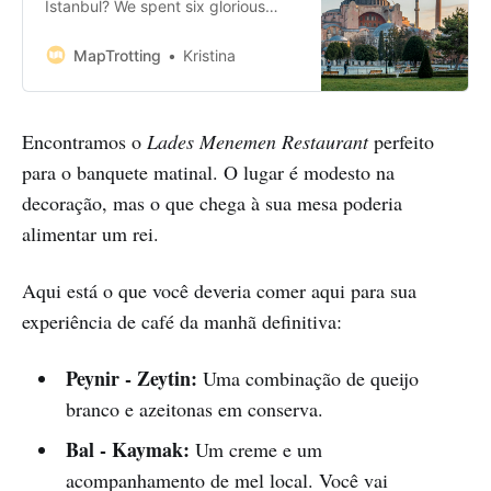
Istanbul? We spent six glorious
days in this incredibly charming
city, eating, drinking, and seeing
MapTrotting
Kristina
as much as possible without
burning out. After returning home,
we’ve condensed our urban
Encontramos o
Lades Menemen Restaurant
perfeito
experiences into this independent
guide to the city break in Istanbul.
para o banquete matinal. O lugar é modesto na
Enjoy!…
decoração, mas o que chega à sua mesa poderia
alimentar um rei.
Aqui está o que você deveria comer aqui para sua
experiência de café da manhã definitiva:
Peynir - Zeytin:
Uma combinação de queijo
branco e azeitonas em conserva.
Bal - Kaymak:
Um creme e um
acompanhamento de mel local. Você vai