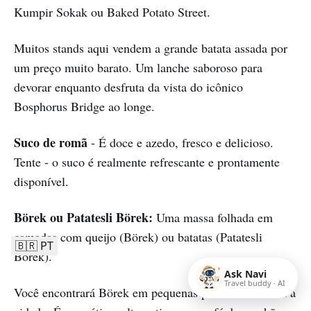
Kumpir Sokak ou Baked Potato Street.
Muitos stands aqui vendem a grande batata assada por
um preço muito barato. Um lanche saboroso para
devorar enquanto desfruta da vista do icônico
Bosphorus Bridge ao longe.
Suco de romã
- É doce e azedo, fresco e delicioso.
Tente - o suco é realmente refrescante e prontamente
disponível.
Börek ou Patatesli Börek:
Uma massa folhada em
camadas com queijo (Börek) ou batatas (Patatesli
🇧🇷 PT
Börek).
Ask Navi
Travel buddy · AI
Você encontrará Börek em pequenas padarias em toda a