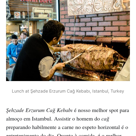
Lunch at Şehzade Erzurum Cağ Kebabı, Istanbul, Turkey
Şehzade Erzurum Cağ Kebabı
é nosso melhor spot para
almoço em Istambul. Assistir o homem do
cağ
preparando habilmente a carne no espeto horizontal é o
entretenimento do dia. Quanto à comida, é o melhor