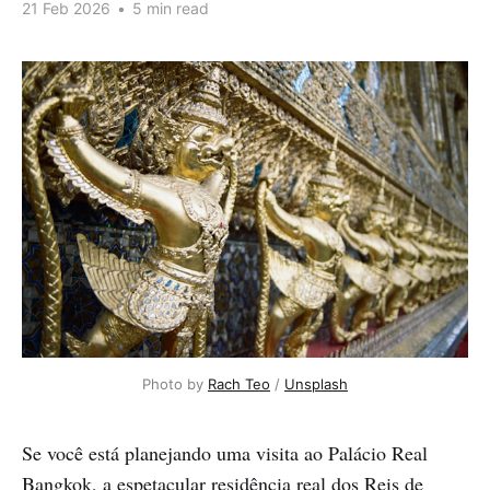
21 Feb 2026
•
5 min read
Photo by 
Rach Teo
 / 
Unsplash
Se você está planejando uma visita ao Palácio Real
Bangkok, a espetacular residência real dos Reis de