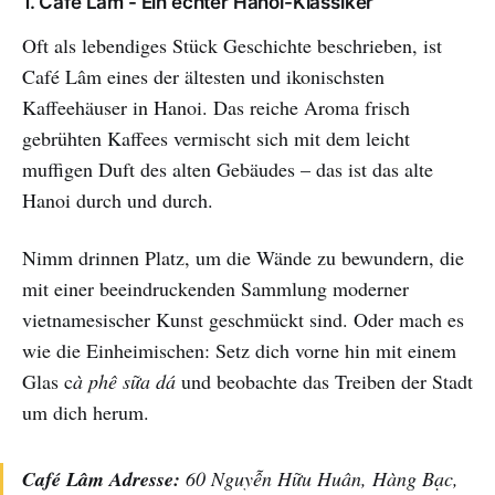
1. Café Lâm - Ein echter Hanoi-Klassiker
Oft als lebendiges Stück Geschichte beschrieben, ist
Café Lâm eines der ältesten und ikonischsten
Kaffeehäuser in Hanoi. Das reiche Aroma frisch
gebrühten Kaffees vermischt sich mit dem leicht
muffigen Duft des alten Gebäudes – das ist das alte
Hanoi durch und durch.
Nimm drinnen Platz, um die Wände zu bewundern, die
mit einer beeindruckenden Sammlung moderner
vietnamesischer Kunst geschmückt sind. Oder mach es
wie die Einheimischen: Setz dich vorne hin mit einem
Glas c
à phê sữa dá
und beobachte das Treiben der Stadt
um dich herum.
Café Lâm Adresse:
60 Nguyễn Hữu Huân, Hàng Bạc,