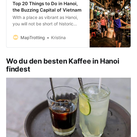
Top 20 Things to Do in Hanoi,
the Buzzing Capital of Vietnam
With a place as vibrant as Hanoi,
you will not be short of historic
sights to explore, excellent
museums to visit, dramatic shows
MapTrotting
Kristina
to watch and cultural monuments
to admire. With vast history and
modern approach, it’s a city that’s
Wo du den besten Kaffee in Hanoi
easy to fall in love with. Bookings:
findest
Some of the