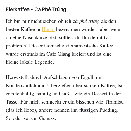
fun experiences, all of which you
can enjoy during your stay
Eierkaffee - Cà Phê Trứng
Ich bin mir nicht sicher, ob ich c
à phê trứng
als den
besten Kaffee in
Hanoi
bezeichnen würde – aber wenn
du eine Naschkatze bist, solltest du ihn definitiv
probieren. Dieser ikonische vietnamesische Kaffee
wurde erstmals im Cafe Giang kreiert und ist eine
kleine lokale Legende.
Hergestellt durch Aufschlagen von Eigelb mit
Kondensmilch und Übergießen über starken Kaffee, ist
er reichhaltig, samtig und süß – wie ein Dessert in der
Tasse. Für mich schmeckt er ein bisschen wie Tiramisu
(das ich liebe), andere nennen ihn flüssigen Pudding.
So oder so, ein Genuss.