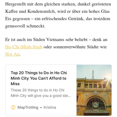
Hergestellt mit dem gleichen starken, dunkel gerösteten
Kaffee und Kondensmilch, wird er über ein hohes Glas
Eis gegossen – ein erfrischendes Getränk, das trotzdem
genussvoll schmeckt.
Er ist auch im Süden Vietnams sehr beliebt – denk an
Ho-Chi-Minh-Stadt
oder sonnenverwöhnte Städte wie
Hoi An
.
Top 20 Things to Do in Ho Chi
Minh City You Can’t Afford to
Miss
These 20 things to do in Ho Chi
Minh City will give you a good idea
of what there is to see and do in
Saigon. On this list, you’ll find a
MapTrotting
Kristina
good mix of historic, cultural and