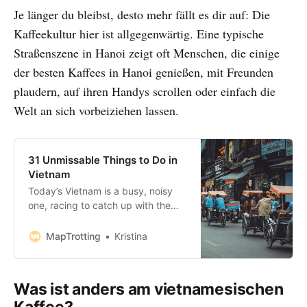
Je länger du bleibst, desto mehr fällt es dir auf: Die
Kaffeekultur hier ist allgegenwärtig. Eine typische
Straßenszene in Hanoi zeigt oft Menschen, die einige
der besten Kaffees in Hanoi genießen, mit Freunden
plaudern, auf ihren Handys scrollen oder einfach die
Welt an sich vorbeiziehen lassen.
31 Unmissable Things to Do in
Vietnam
Today’s Vietnam is a busy, noisy
one, racing to catch up with the
progress of China to the north and
Thailand to the west. And while it
MapTrotting
Kristina
can be confusing and annoying at
times, you’ll soon discover a
country with a rich and painful past
Was ist anders am vietnamesischen
looking towards a bright