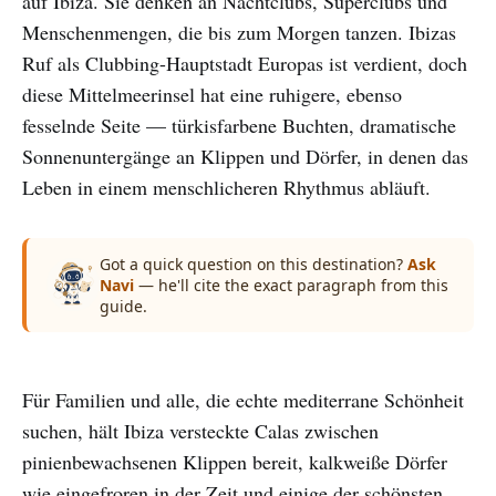
auf Ibiza. Sie denken an Nachtclubs, Superclubs und
Menschenmengen, die bis zum Morgen tanzen. Ibizas
Ruf als Clubbing-Hauptstadt Europas ist verdient, doch
diese Mittelmeerinsel hat eine ruhigere, ebenso
fesselnde Seite — türkisfarbene Buchten, dramatische
Sonnenuntergänge an Klippen und Dörfer, in denen das
Leben in einem menschlicheren Rhythmus abläuft.
Got a quick question on this destination?
Ask
Navi
— he'll cite the exact paragraph from this
guide.
Für Familien und alle, die echte mediterrane Schönheit
suchen, hält Ibiza versteckte Calas zwischen
pinienbewachsenen Klippen bereit, kalkweiße Dörfer
wie eingefroren in der Zeit und einige der schönsten