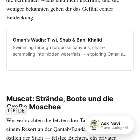
weniger bekannten geben dir das Gefühl echter
Entdeckung.
Oman's Wadis: Tiwi, Shab & Bani Khalid
Swimming through turquoise canyons, chain-
scrambling into hidden waterfalls — exploring Oman's
most spectacular wadis with the family.
Muscat: Strände, Boote und die
Große Moschee
🇩🇪 DE
Wir verbrachten die letzten drei Tage in Muscat, in
Ask Navi
Travel buddy · AI
einem Resort an der Qantab/Bandar-Jissah-Küste
östlich der Stadt — felsige Buchten, ein privater