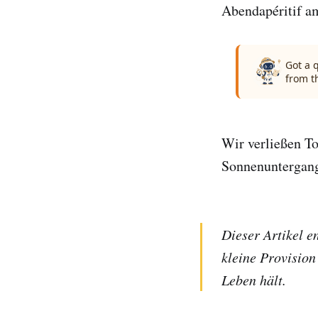
Abendapéritif am
Got a 
from t
Wir verließen T
Sonnenuntergang
Dieser Artikel e
kleine Provision
Leben hält.