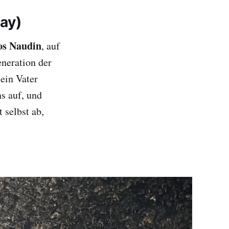
ay)
os Naudin
, auf
eneration der
ein Vater
s auf, und
 selbst ab,