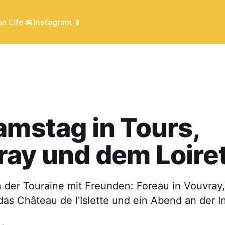
n Life 🚐
Instagram 📱
amstag in Tours,
ay und dem Loiret
n der Touraine mit Freunden: Foreau in Vouvray
das Château de l'Islette und ein Abend an der I