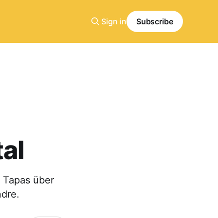
Sign in
Subscribe
al
, Tapas über
ndre.