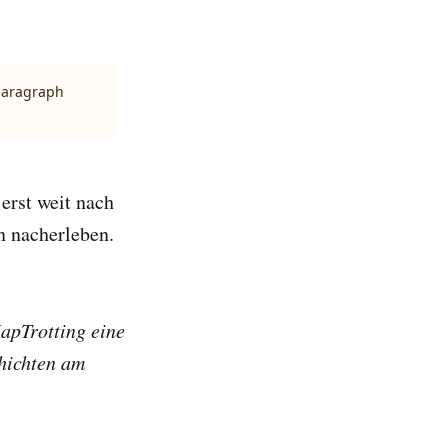
 paragraph
erst weit nach
n nacherleben.
MapTrotting eine
chichten am