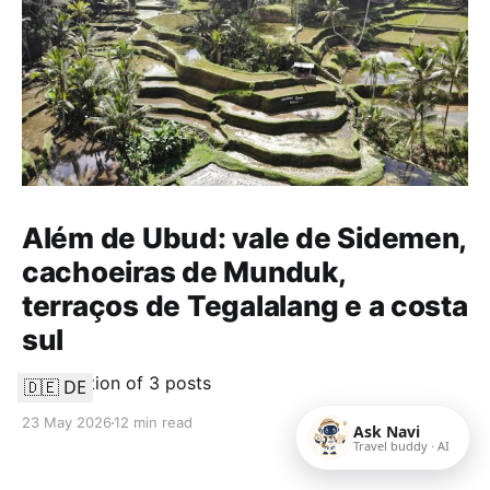
Além de Ubud: vale de Sidemen,
cachoeiras de Munduk,
terraços de Tegalalang e a costa
sul
A collection of 3 posts
🇩🇪 DE
23 May 2026
12 min read
Ask Navi
Travel buddy · AI