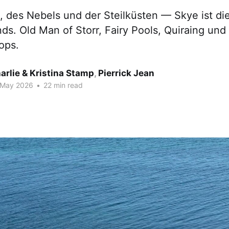
 des Nebels und der Steilküsten — Skye ist die
nds. Old Man of Storr, Fairy Pools, Quiraing un
ops.
arlie & Kristina Stamp
,
Pierrick Jean
 May 2026
•
22 min read