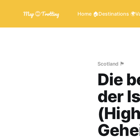
Home 🏠
Destinations 🌍
Va
Scotland 🏴󠁧󠁢󠁳󠁣󠁴󠁿
Die b
der I
(High
Gehe