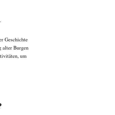
.
er Geschichte
g alter Burgen
tivitäten, um
?