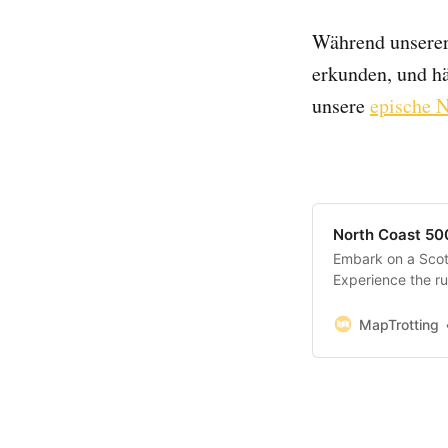
Während unserer
erkunden, und hä
unsere
epische 
North Coast 500
Embark on a Scot
Experience the ru
picturesque villa
MapTrotting