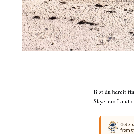
Bist du bereit fü
Skye, ein Land d
Got a 
from t