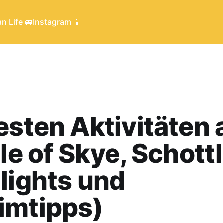
n Life 🚐
Instagram 📱
esten Aktivitäten 
sle of Skye, Schott
lights und
imtipps)