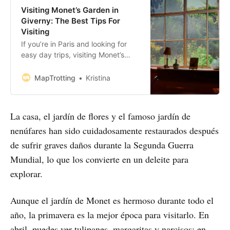
Visiting Monet’s Garden in
Giverny: The Best Tips For
Visiting
If you’re in Paris and looking for
easy day trips, visiting Monet’s
Garden is your answer. Located in
Giverny, where Monet lived and
MapTrotting
Kristina
died, it’s a must-see attraction. The
garden is a sight to behold all year
round, but it’s especially
La casa, el jardín de flores y el famoso jardín de
breathtaking during July - August
nenúfares han sido cuidadosamente restaurados después
when the water lilies
de sufrir graves daños durante la Segunda Guerra
Mundial, lo que los convierte en un deleite para
explorar.
Aunque el jardín de Monet es hermoso durante todo el
año, la primavera es la mejor época para visitarlo. En
abril, puedes ver tulipanes, margaritas y narcisos; en