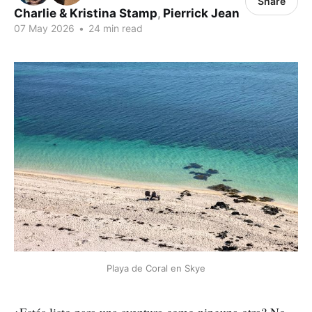
Share
Charlie & Kristina Stamp
,
Pierrick Jean
07 May 2026
•
24 min read
Playa de Coral en Skye
¿Estás listo para una aventura como ninguna otra? No