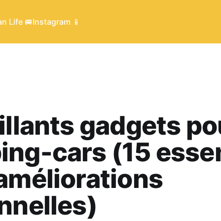
n Life 🚐
Instagram 📱
illants gadgets po
ng-cars (15 essen
améliorations
nnelles)