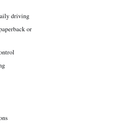
aily driving
 paperback or
ontrol
ng
ions