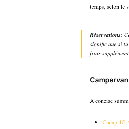
temps, selon le s
Réservations:
Ce
signifie que si t
frais supplément
Campervan e
A concise summar
Cheap 4G 