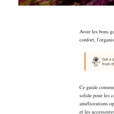
Avoir les bons g
confort, l'organi
Got a 
from t
Ce guide commenc
solide pour les 
améliorations op
et les accessoire