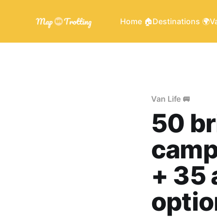
Home 🏠
Destinations 🌍
Va
Van Life 🚐
50 br
campi
+ 35 
optio