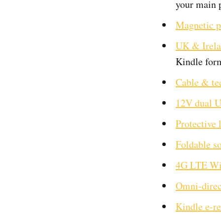
your main 
Magnetic p
UK & Irela
Kindle for
Cable & te
12V dual U
Protective 
Foldable so
4G LTE WiF
Omni-direc
Kindle e-r