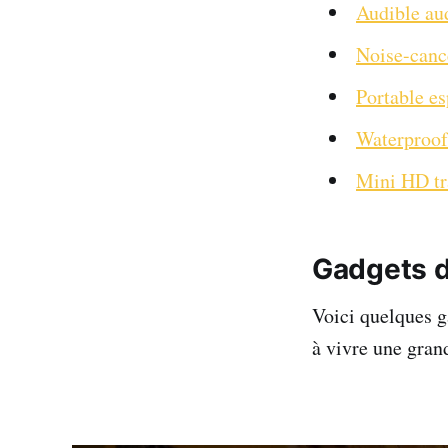
Audible au
Noise-canc
Portable e
Waterproof
Mini HD tr
Gadgets d
Voici quelques g
à vivre une grand