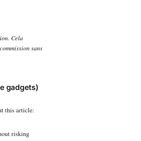
tion. Cela
te commission sans
ve gadgets)
 this article:
out risking