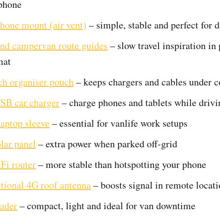
phone
hone mount (air vent)
– simple, stable and perfect for d
nd campervan route guides
– slow travel inspiration in
mat
ch organiser pouch
– keeps chargers and cables under c
SB car charger
– charge phones and tablets while drivi
laptop sleeve
– essential for vanlife work setups
lar panel
– extra power when parked off-grid
i router
– more stable than hotspotting your phone
tional 4G roof antenna
– boosts signal in remote locat
eader
– compact, light and ideal for van downtime