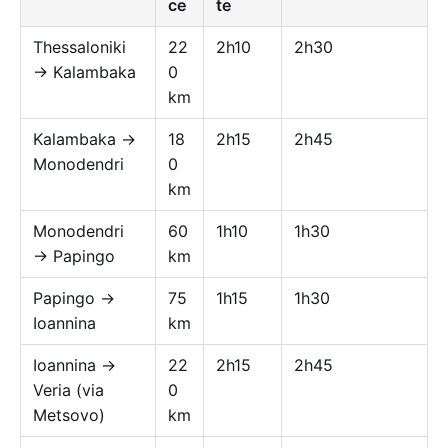
ce
te
Thessaloniki
22
2h10
2h30
→ Kalambaka
0
km
Kalambaka →
18
2h15
2h45
Monodendri
0
km
Monodendri
60
1h10
1h30
→ Papingo
km
Papingo →
75
1h15
1h30
Ioannina
km
Ioannina →
22
2h15
2h45
Veria (via
0
Metsovo)
km