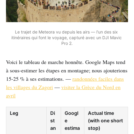
Le trajet de Meteora vu depuis les airs — l'un des six 
itinéraires qui font le voyage, capturé avec un DJI Mavic 
Pro 2.
Voici le tableau de marche honnête. Google Maps tend
à sous-estimer les étapes en montagne; nous ajouterions
15-25 % à ses estimations. —
randonnées faciles dans
les villages du Zagori
—
visiter la Grèce du Nord en
avril
Leg
Di
Googl
Actual time
st
e
(with one short
an
estima
stop)