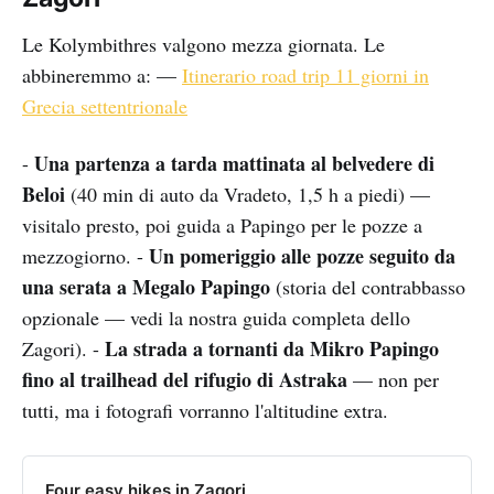
Le Kolymbithres valgono mezza giornata. Le
abbineremmo a: —
Itinerario road trip 11 giorni in
Grecia settentrionale
Una partenza a tarda mattinata al belvedere di
-
Beloi
(40 min di auto da Vradeto, 1,5 h a piedi) —
visitalo presto, poi guida a Papingo per le pozze a
Un pomeriggio alle pozze seguito da
mezzogiorno. -
una serata a Megalo Papingo
(storia del contrabbasso
opzionale — vedi la nostra guida completa dello
La strada a tornanti da Mikro Papingo
Zagori). -
fino al trailhead del rifugio di Astraka
— non per
tutti, ma i fotografi vorranno l'altitudine extra.
Four easy hikes in Zagori