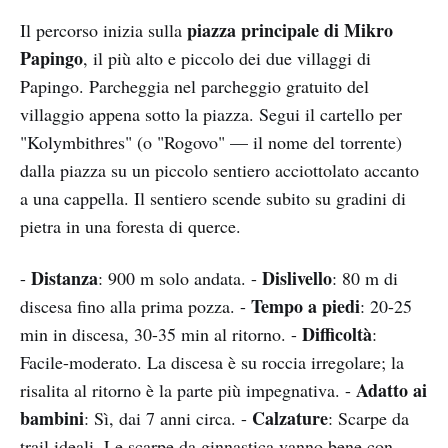
piazza principale di Mikro
Il percorso inizia sulla
Papingo
, il più alto e piccolo dei due villaggi di
Papingo. Parcheggia nel parcheggio gratuito del
villaggio appena sotto la piazza. Segui il cartello per
"Kolymbithres" (o "Rogovo" — il nome del torrente)
dalla piazza su un piccolo sentiero acciottolato accanto
a una cappella. Il sentiero scende subito su gradini di
pietra in una foresta di querce.
Distanza
Dislivello
-
: 900 m solo andata. -
: 80 m di
Tempo a piedi
discesa fino alla prima pozza. -
: 20-25
Difficoltà
min in discesa, 30-35 min al ritorno. -
:
Facile-moderato. La discesa è su roccia irregolare; la
Adatto ai
risalita al ritorno è la parte più impegnativa. -
bambini
Calzature
: Sì, dai 7 anni circa. -
: Scarpe da
trail ideali. Le scarpe da ginnastica vanno bene con