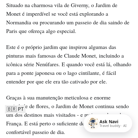
Situado na charmosa vila de Giverny, o Jardim de
Monet é imperdível se você está explorando a
Normandia ou procurando um passeio de dia saindo de
Paris que ofereça algo especial.
Este é o próprio jardim que inspirou algumas das
pinturas mais famosas de Claude Monet, incluindo a
icônica série Nenúfares. E quando você está lá, olhando
para a ponte japonesa ou o lago cintilante, é fácil
entender por que ele era tão cativado por ele.
Graças à sua manutenção meticulosa e enorme
variedade de flores, o Jardim de Monet continua sendo
🇧🇷 PT
um dos destinos mais visitados - e mais amados - da
Ask Navi
França. E está perto o suficiente de Paris para ser um
Travel buddy · AI
confortável passeio de dia.