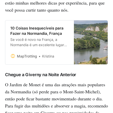
estão minhas melhores dicas por experiência, para que
você possa curtir tanto quanto nós.
10 Coisas Inesquecíveis para
Fazer na Normandia, França
Se você é novo na França, a
Normandia é um excelente lugar
para começar sua jornada.
Conhecido como o histórico
MapTrotting
Kristina
Ducado da Normandia, esta região
do norte da França é famosa por
suas praias do Dia D. No entanto, a
Chegue a Giverny na Noite Anterior
Normandia tem muito mais a
oferecer, como o icônico Mont-
O Jardim de Monet é uma das atrações mais populares
Saint-Michel, o adorável Jardim de
da Normandia (só perde para o Mont-Saint-Michel),
Monet e o…
então pode ficar bastante movimentado durante o dia.
Para fugir das multidões e absorver a magia, recomendo
ficar uma noite em Giverny ou nas proximidades da