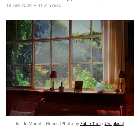
19 Feb 2026
•
11 min read
Inside Monet's House [Photo by 
Fabio Tura
 / 
Unsplash
]