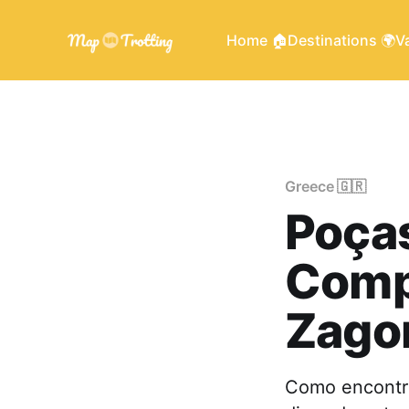
Home 🏠
Destinations 🌍
Va
Greece 🇬🇷
Poças
Comp
Zagor
Como encontra