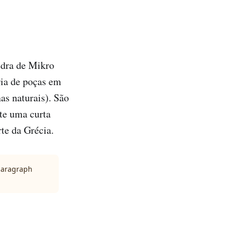
edra de Mikro
ria de poças em
as naturais). São
nte uma curta
te da Grécia.
 paragraph