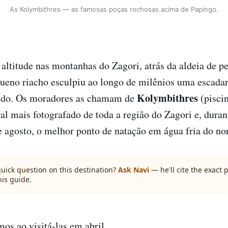
As Kolymbithres — as famosas poças rochosas acima de Papingo.
altitude nas montanhas do Zagori, atrás da aldeia de p
ueno riacho esculpiu ao longo de milênios uma escada
Kolymbithres
lido. Os moradores as chamam de
(piscin
al mais fotografado de toda a região do Zagori e, dura
e agosto, o melhor ponto de natação em água fria do nor
quick question on this destination?
Ask Navi
— he'll cite the exact
his guide.
os ao visitá-las em abril.