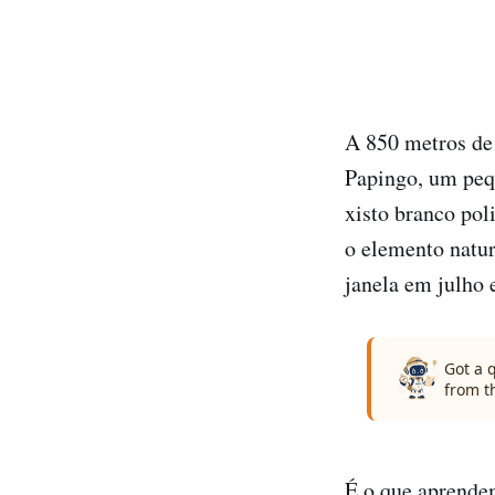
A 850 metros de 
Papingo, um peq
xisto branco po
o elemento natur
janela em julho 
Got a 
from t
É o que aprendem