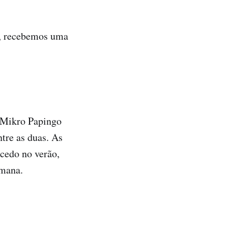
es, recebemos uma
 Mikro Papingo
ntre as duas. As
 cedo no verão,
emana.