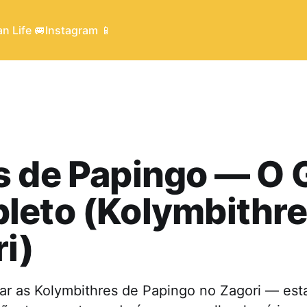
n Life 🚐
Instagram 📱
 de Papingo — O 
leto (Kolymbithre
i)
r as Kolymbithres de Papingo no Zagori — est