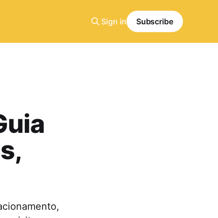
Sign in
Subscribe
Guia
s,
acionamento,