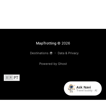
MapTrotting
© 2026
Destinations 🌍
Data & Privacy
Powered by Ghost
🇧🇷 PT
Ask Navi
Travel buddy · AI