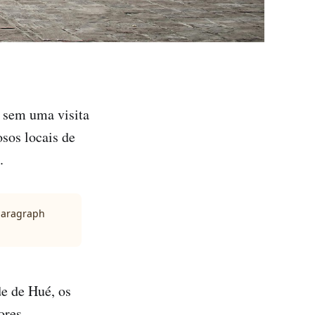
a sem uma visita
sos locais de
.
 paragraph
e de Hué, os
ores.