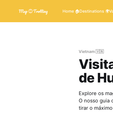
Home 🏠
Destinations 🌍
Va
Vietnam 🇻🇳
Visit
de H
Explore os ma
O nosso guia 
tirar o máximo 