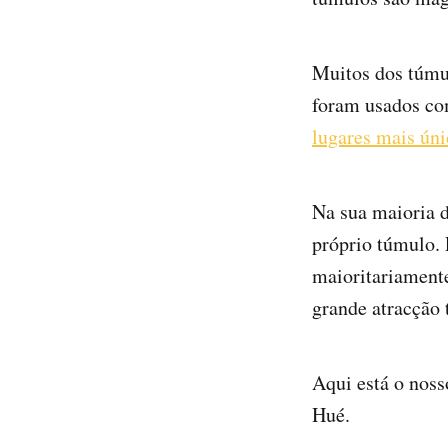
Muitos dos túmul
foram usados co
lugares mais úni
Na sua maioria d
próprio túmulo. 
maioritariamente
grande atracção t
Aqui está o nos
Hué.