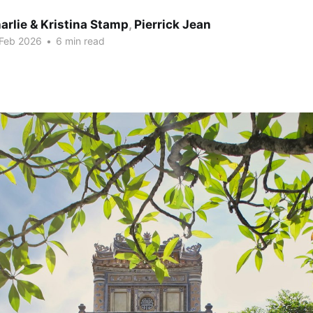
arlie & Kristina Stamp
,
Pierrick Jean
 Feb 2026
•
6 min read