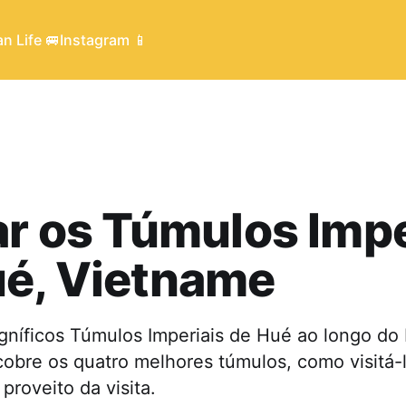
n Life 🚐
Instagram 📱
ar os Túmulos Impe
ué, Vietname
gníficos Túmulos Imperiais de Hué ao longo do
cobre os quatro melhores túmulos, como visitá
proveito da visita.