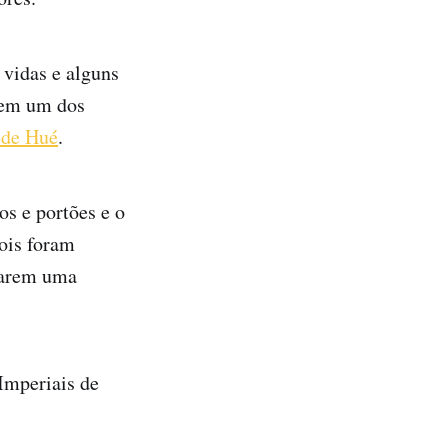
 vidas e alguns
uem um dos
 de Hué
.
s e portões e o
ois foram
rnarem uma
Imperiais de