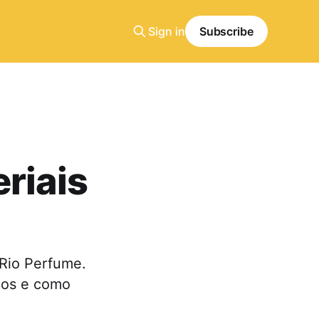
Sign in
Subscribe
riais
 Rio Perfume.
-los e como