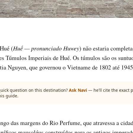
Hué (
Huế — pronunciado Huwey
) não estaria complet
es Túmulos Imperiais de Hué. Os túmulos são os suntuo
stia Nguyen, que governou o Vietname de 1802 até 1945
quick question on this destination?
Ask Navi
— he'll cite the exact
his guide.
ngo das margens do Rio Perfume, que atravessa a cidad
íficos mausoléus construídos para os antigos imperad