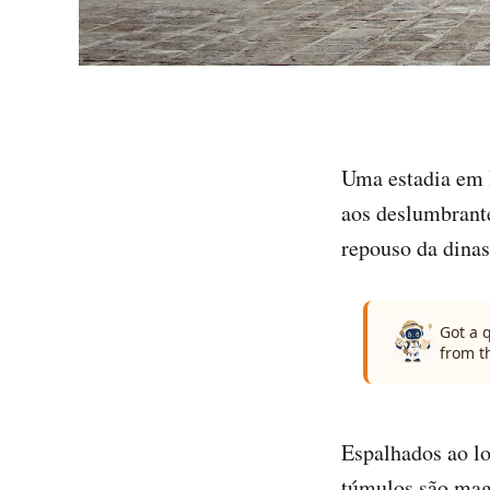
Uma estadia em 
aos deslumbrant
repouso da dina
Got a 
from t
Espalhados ao lo
túmulos são magn