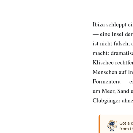
Ibiza schleppt ei
— eine Insel de
ist nicht falsch,
macht: dramatis
Klischee rechtfe
Menschen auf Ins
Formentera — ei
um Meer, Sand u
Clubgänger ahne
Got a 
from t