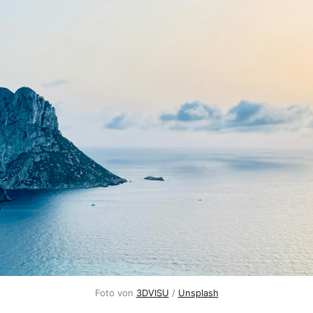
Foto von
3DVISU
/
Unsplash