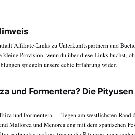
Hinweis
nthält Affiliate-Links zu Unterkunftspartnern und Buch
e kleine Provision, wenn du über diese Links buchst, oh
hlungen spiegeln unsere echte Erfahrung wider.
za und Formentera? Die Pityusen 
Ibiza und Formentera — liegen am westlichsten Rand d
end Mallorca und Menorca eng mit dem spanischen Fes
tur verbunden wirken, tragen die Pityusen einen ander