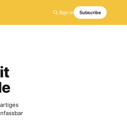
Sign in
Subscribe
it
de
artiges
unfassbar