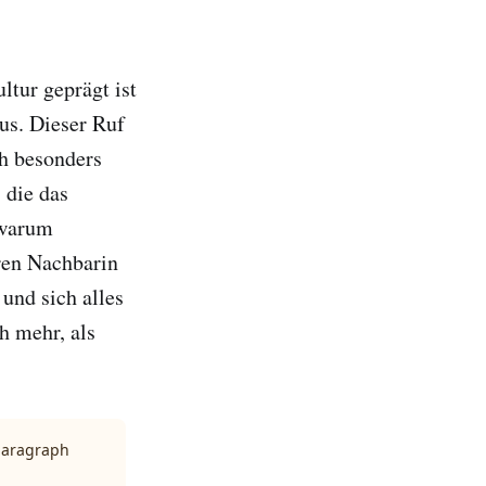
ltur geprägt ist
us. Dieser Ruf
ch besonders
 die das
 warum
ren Nachbarin
und sich alles
h mehr, als
 paragraph