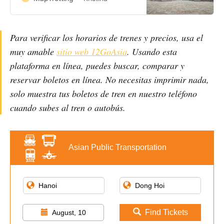
are the elaborate resting places
the Nguyen dynasty, who ruled
over Vietnam from 1802 until 1945.
Para verificar los horarios de trenes y precios, usa el
Dotted along the banks of the
Perfume River, which flows through
muy amable
sitio web 12GoAsia
. Usando esta
the
plataforma en línea, puedes buscar, comparar y
reservar boletos en línea. No necesitas imprimir nada,
solo muestra tus boletos de tren en nuestro teléfono
cuando subes al tren o autobús.
Asian Public Transportation
Find Tickets
August, 10