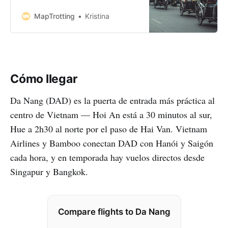
progress of China to the north and
Thailand to the west. And while it
MapTrotting
Kristina
can be confusing and annoying at
times, you’ll soon discover a
country with a rich and painful past
looking towards a bright
Cómo llegar
Da Nang (DAD) es la puerta de entrada más práctica al
centro de Vietnam — Hoi An está a 30 minutos al sur,
Hue a 2h30 al norte por el paso de Hai Van. Vietnam
Airlines y Bamboo conectan DAD con Hanói y Saigón
cada hora, y en temporada hay vuelos directos desde
Singapur y Bangkok.
Compare flights to Da Nang