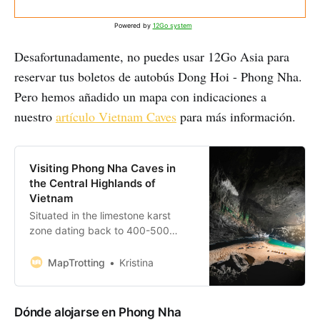
Powered by
12Go system
Desafortunadamente, no puedes usar 12Go Asia para
reservar tus boletos de autobús Dong Hoi - Phong Nha.
Pero hemos añadido un mapa con indicaciones a
nuestro
artículo Vietnam Caves
para más información.
Visiting Phong Nha Caves in
the Central Highlands of
Vietnam
Situated in the limestone karst
zone dating back to 400-500
million years, the jaw-dropping
Phong Nha-Ke Bang National Park
MapTrotting
Kristina
is a UNESCO World Heritage Site
and the perfect base for exploring
the magnificent Phong Nha caves.
Dónde alojarse en Phong Nha