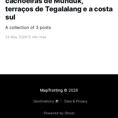
cachoeiras de Munduk,
terraços de Tegalalang e a costa
sul
A collection of 3 posts
23 May 2026
12 min read
MapTrotting
© 2026
Destinations 🌍
Data & Privacy
Powered by Ghost