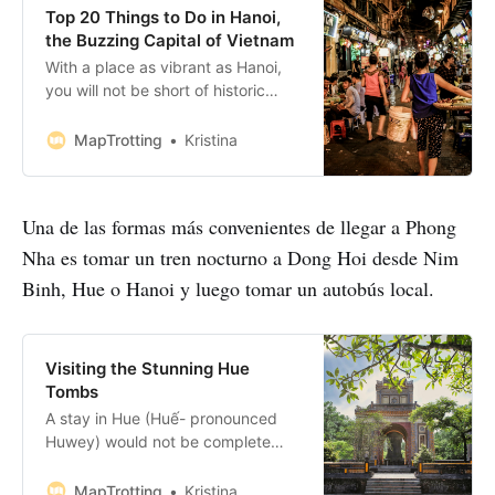
Top 20 Things to Do in Hanoi,
the Buzzing Capital of Vietnam
With a place as vibrant as Hanoi,
you will not be short of historic
sights to explore, excellent
museums to visit, dramatic shows
MapTrotting
Kristina
to watch and cultural monuments
to admire. With vast history and
modern approach, it’s a city that’s
Una de las formas más convenientes de llegar a Phong
easy to fall in love with. Bookings:
Some of the
Nha es tomar un tren nocturno a Dong Hoi desde Nim
Binh, Hue o Hanoi y luego tomar un autobús local.
Visiting the Stunning Hue
Tombs
A stay in Hue (Huế- pronounced
Huwey) would not be complete
without a visit to the stunning
Imperial Hue Tombs. The tombs
MapTrotting
Kristina