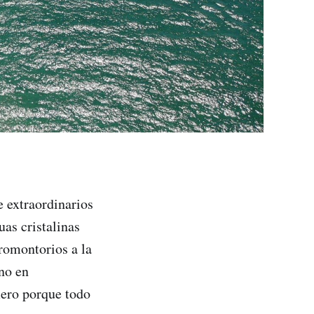
 extraordinarios
as cristalinas
romontorios a la
eno en
mero porque todo