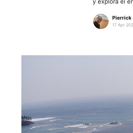
y explora el e
Pierrick
17 Apr 20