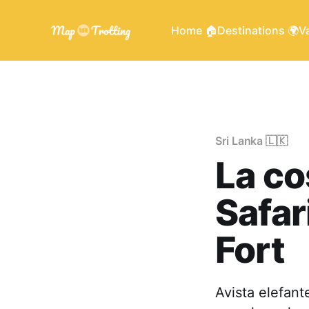
Home 🏠
Destinations 🌍
Va
Sri Lanka 🇱🇰
La co
Safar
Fort
Avista elefant