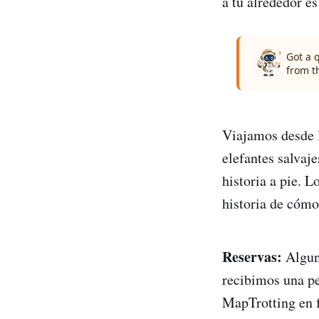
a tu alrededor e
Got a 
from t
Viajamos desde la
elefantes salvaj
historia a pie. L
historia de cómo
Reservas:
Alguno
recibimos una pe
MapTrotting en 