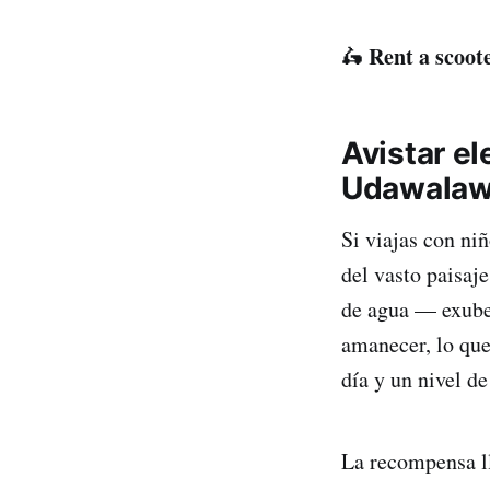
Rent a scoote
🛵
Avistar el
Udawala
Si viajas con ni
del vasto paisaj
de agua — exuber
amanecer, lo que
día y un nivel d
La recompensa l